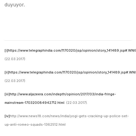
duyuyor.
[i]
https://www.telegraphindia.com/1170320/jsp/opinion/story_141489.jsp#.WN
(22.03.2017)
[ii]
https://www.telegraphindia.com/1170320/jsp/opinion/story_141489.jsp#.WN
(22.03.2017)
[iii]
http://www.aljazeera.com/indepth/opinion/2017/03/india-fringe-
mainstream-170320084942712.html
. (22.03.2017).
[iv]
http://www.news18.com/news/india/yogi-gets-cracking-up-police-set-
up-anti-romeo-squads-1362512.html