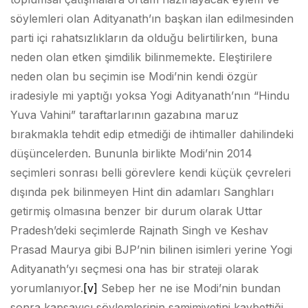
söylemleri olan Adityanath’ın başkan ilan edilmesinden
parti içi rahatsızlıkların da olduğu belirtilirken, buna
neden olan etken şimdilik bilinmemekte. Eleştirilere
neden olan bu seçimin ise Modi’nin kendi özgür
iradesiyle mi yaptığı yoksa Yogi Adityanath’nın “Hindu
Yuva Vahini” taraftarlarının gazabına maruz
bırakmakla tehdit edip etmediği de ihtimaller dahilindeki
düşüncelerden. Bununla birlikte Modi’nin 2014
seçimleri sonrası belli görevlere kendi küçük çevreleri
dışında pek bilinmeyen Hint din adamları Sanghları
getirmiş olmasına benzer bir durum olarak Uttar
Pradesh’deki seçimlerde Rajnath Singh ve Keshav
Prasad Maurya gibi BJP’nin bilinen isimleri yerine Yogi
Adityanath’yı seçmesi ona has bir strateji olarak
yorumlanıyor.
[v]
Sebep her ne ise Modi’nin bundan
sonra kapsayıcı söylemlerinin samimiyetini kaybettiği