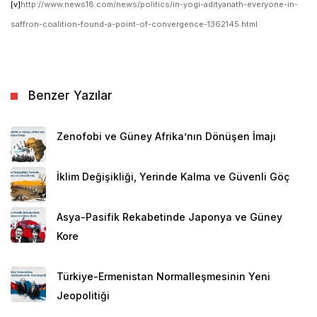
[v]
http://www.news18.com/news/politics/in-yogi-adityanath-everyone-in-
saffron-coalition-found-a-point-of-convergence-1362145.html
Benzer Yazılar
Zenofobi ve Güney Afrika’nın Dönüşen İmajı
İklim Değişikliği, Yerinde Kalma ve Güvenli Göç
Asya-Pasifik Rekabetinde Japonya ve Güney
Kore
Türkiye-Ermenistan Normalleşmesinin Yeni
Jeopolitiği