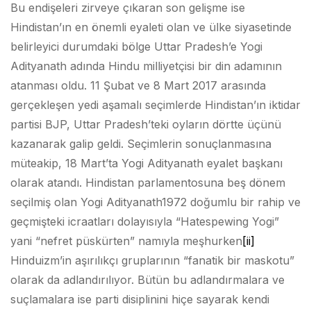
Bu endişeleri zirveye çıkaran son gelişme ise
Hindistan’ın en önemli eyaleti olan ve ülke siyasetinde
belirleyici durumdaki bölge Uttar Pradesh’e Yogi
Adityanath adında Hindu milliyetçisi bir din adamının
atanması oldu. 11 Şubat ve 8 Mart 2017 arasında
gerçekleşen yedi aşamalı seçimlerde Hindistan’ın iktidar
partisi BJP, Uttar Pradesh’teki oyların dörtte üçünü
kazanarak galip geldi. Seçimlerin sonuçlanmasına
müteakip, 18 Mart’ta Yogi Adityanath eyalet başkanı
olarak atandı. Hindistan parlamentosuna beş dönem
seçilmiş olan Yogi Adityanath1972 doğumlu bir rahip ve
geçmişteki icraatları dolayısıyla “Hatespewing Yogi”
yani “nefret püskürten” namıyla meşhurken
[ii]
Hinduizm’in aşırılıkçı gruplarının “fanatik bir maskotu”
olarak da adlandırılıyor. Bütün bu adlandırmalara ve
suçlamalara ise parti disiplinini hiçe sayarak kendi