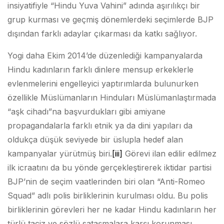
insiyatifiyle “Hindu Yuva Vahini” adında aşırılıkçı bir
grup kurması ve geçmiş dönemlerdeki seçimlerde BJP
dışından farklı adaylar çıkarması da katkı sağlıyor.
Yogi daha Ekim 2014’de düzenlediği kampanyalarda
Hindu kadınların farklı dinlere mensup erkeklerle
evlenmelerini engelleyici yaptırımlarda bulunurken
özellikle Müslümanların Hinduları Müslümanlaştırmada
“aşk cihadı”na başvurdukları gibi amiyane
propagandalarla farklı etnik ya da dini yapıları da
oldukça düşük seviyede bir üslupla hedef alan
kampanyalar yürütmüş biri.
[iii]
Görevi ilan edilir edilmez
ilk icraatını da bu yönde gerçekleştirerek iktidar partisi
BJP’nin de seçim vaatlerinden biri olan “Anti-Romeo
Squad” adlı polis birliklerinin kurulması oldu. Bu polis
birliklerinin görevleri her ne kadar Hindu kadınların her
türlü taciz ve sözlü sataşmalara karşı korunması