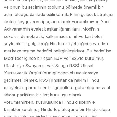
ve onun bu seçiminin toplumu bölmede önemli bir
adım olduğu da ifade edilirken BJP’nin gelecek stratejisi
ile ilgili kaygı veren ipuçları olarak yorumlanıyor. Yogi
Adityanath’ın eyalet başkanlığının ilanı, Modi’nin
seküler, demokratik, kalkınmacı, sınıf ve kast ötesi
söylemlerle gölgelediği Hindu milliyetçiliğini çevreden
merkeze taşıma hedefini belirginleştiriyor. Bu hedef ise
Modi liderliğinde birleşen BJP ve 1925’te kurulmuş
(Rashtriya Swayamsevak Sangh RSS) Ulusal
Yurtseverlik Örgütü’nün gündemini uygulamaya
geçirmesi demek. RSS Hindistan’da hâkim Hindu
milliyetçisi, paramiliter bir gönüllü örgütü olup mevcut
iktidar partisinin bir üst kuruluşu olarak
yorumlanırken, kuruluşunda Hindu disipliniyle
karakterize olmuş Hindu topluluğunu bir Hindu ulusu
oluşturmak için birleştirmeyi amaçlayan sivil bir