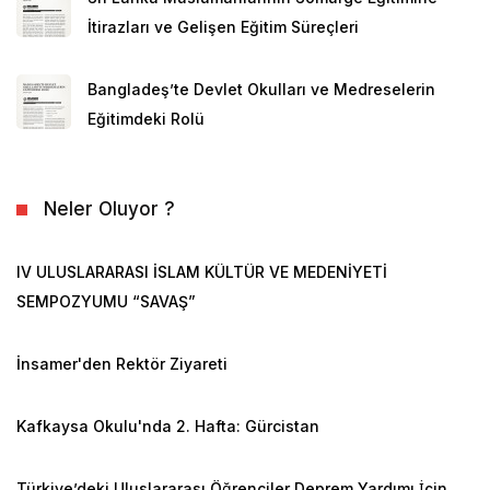
İtirazları ve Gelişen Eğitim Süreçleri
Bangladeş’te Devlet Okulları ve Medreselerin
Eğitimdeki Rolü
Neler Oluyor ?
IV ULUSLARARASI İSLAM KÜLTÜR VE MEDENİYETİ
SEMPOZYUMU “SAVAŞ”
İnsamer'den Rektör Ziyareti
Kafkaysa Okulu'nda 2. Hafta: Gürcistan
Türkiye’deki Uluslararası Öğrenciler Deprem Yardımı İçin