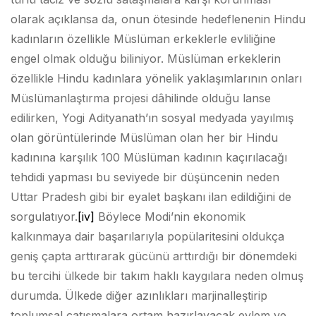
olarak açıklansa da, onun ötesinde hedeflenenin Hindu
kadınların özellikle Müslüman erkeklerle evliliğine
engel olmak olduğu biliniyor. Müslüman erkeklerin
özellikle Hindu kadınlara yönelik yaklaşımlarının onları
Müslümanlaştırma projesi dâhilinde olduğu lanse
edilirken, Yogi Adityanath’ın sosyal medyada yayılmış
olan görüntülerinde Müslüman olan her bir Hindu
kadınına karşılık 100 Müslüman kadının kaçırılacağı
tehdidi yapması bu seviyede bir düşüncenin neden
Uttar Pradesh gibi bir eyalet başkanı ilan edildiğini de
sorgulatıyor.
[iv]
Böylece Modi’nin ekonomik
kalkınmaya dair başarılarıyla popülaritesini oldukça
geniş çapta arttırarak gücünü arttırdığı bir dönemdeki
bu tercihi ülkede bir takım haklı kaygılara neden olmuş
durumda. Ülkede diğer azınlıkları marjinalleştirip
toplumsal çatışmalara ortam hazırlayacak eylem ve