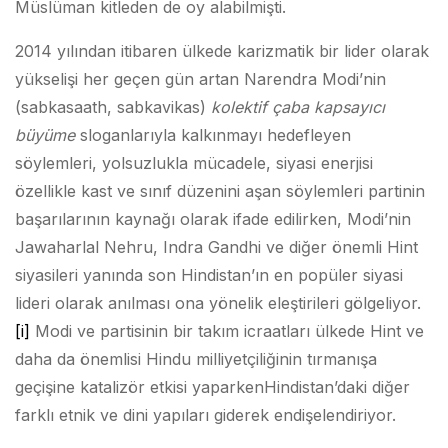
Müslüman kitleden de oy alabilmişti.
2014 yılından itibaren ülkede karizmatik bir lider olarak
yükselişi her geçen gün artan Narendra Modi’nin
(sabkasaath, sabkavikas)
kolektif çaba kapsayıcı
büyüme
sloganlarıyla kalkınmayı hedefleyen
söylemleri, yolsuzlukla mücadele, siyasi enerjisi
özellikle kast ve sınıf düzenini aşan söylemleri partinin
başarılarının kaynağı olarak ifade edilirken, Modi’nin
Jawaharlal Nehru, Indra Gandhi ve diğer önemli Hint
siyasileri yanında son Hindistan’ın en popüler siyasi
lideri olarak anılması ona yönelik eleştirileri gölgeliyor.
[i]
Modi ve partisinin bir takım icraatları ülkede Hint ve
daha da önemlisi Hindu milliyetçiliğinin tırmanışa
geçişine katalizör etkisi yaparkenHindistan’daki diğer
farklı etnik ve dini yapıları giderek endişelendiriyor.