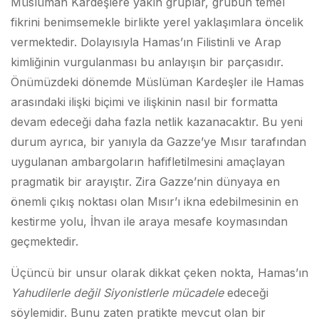
Müslüman Kardeşlere yakın gruplar, grubun temel
fikrini benimsemekle birlikte yerel yaklaşımlara öncelik
vermektedir. Dolayısıyla Hamas’ın Filistinli ve Arap
kimliğinin vurgulanması bu anlayışın bir parçasıdır.
Önümüzdeki dönemde Müslüman Kardeşler ile Hamas
arasındaki ilişki biçimi ve ilişkinin nasıl bir formatta
devam edeceği daha fazla netlik kazanacaktır. Bu yeni
durum ayrıca, bir yanıyla da Gazze’ye Mısır tarafından
uygulanan ambargoların hafifletilmesini amaçlayan
pragmatik bir arayıştır. Zira Gazze’nin dünyaya en
önemli çıkış noktası olan Mısır’ı ikna edebilmesinin en
kestirme yolu, İhvan ile araya mesafe koymasından
geçmektedir.
Üçüncü bir unsur olarak dikkat çeken nokta, Hamas’ın
Yahudilerle değil Siyonistlerle mücadele
edeceği
söylemidir. Bunu zaten pratikte mevcut olan bir