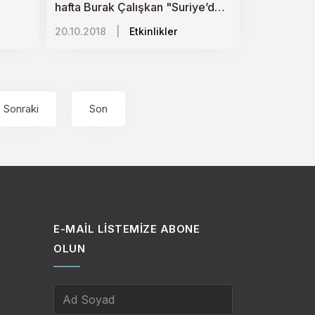
hafta Burak Çalışkan "Suriye’de
de
Rus Ruleti: Doğu Akdeniz’de
20.10.2018
|
Etkinlikler
Küresel Güç Çekişmesi"ni anlattı.
Sonraki
Son
E-MAIL LISTEMIZE ABONE
OLUN