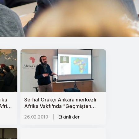
ika
Serhat Orakçı Ankara merkezli
Afrika
Afrika Vakfı'nda "Geçmişten
Günümüze Türkiye-Afrika
26.02.2019
|
Etkinlikler
tabını
İlişkileri"ni anlattı.