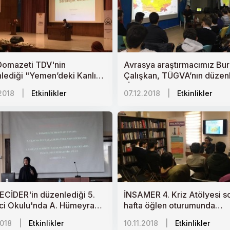
Domazeti TDV'nin
Avrasya araştırmacımız Bu
lediği "Yemen’deki Kanlı
Çalışkan, TÜGVA’nın düzen
az" Sempozyumu’nda
“İşin Ehlinden” programınd
2018
|
Etkinlikler
07.12.2018
|
Etkinlikler
n’in Tarihçesi ve
“Orta Asya: Dönüşüm Süre
itik Önemi”ni anlattı.
Türk Cumhuriyetleri”ni anlat
CİDER'in düzenlediği 5.
İNSAMER 4. Kriz Atölyesi s
ci Okulu'nda A. Hümeyra
hafta öğlen oturumunda
oğlu Karayel "Çocuk ve
Abdüsselam Teklimakan "
2018
|
Etkinlikler
10.11.2018
|
Etkinlikler
"yı anlattı.
Türkistan"ı anlattı.