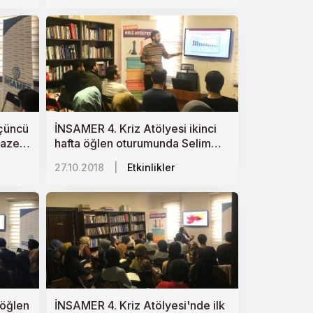
üçüncü
İNSAMER 4. Kriz Atölyesi ikinci
azeti
hafta öğlen oturumunda Selim
Vatandaş "Teori ile Pratik
27.10.2018
|
Etkinlikler
Arasında Avrupa Birliği
“Değerleri”ni anlattı.
a öğlen
İNSAMER 4. Kriz Atölyesi'nde ilk