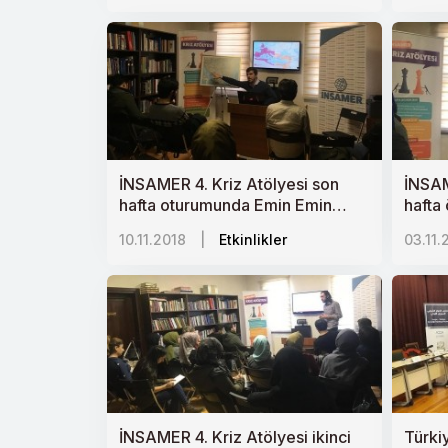
Engellileri: Engelli Yaşama
Mahkûm Edilen Suriyeliler’’i
anlattı.
İNSAMER 4. Kriz Atölyesi son
İNSAM
hafta oturumunda Emin Emin
hafta
"Birleşme ve Bölünme Arasında
Zeyne
10.11.2018
|
Etkinlikler
03.11.
Balkanlar"ı anlattı.
Yüzü: 
anlattı
İNSAMER 4. Kriz Atölyesi ikinci
Türki