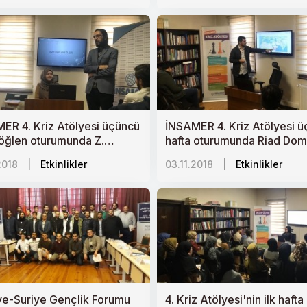
ER 4. Kriz Atölyesi üçüncü
İNSAMER 4. Kriz Atölyesi 
 öğlen oturumunda Z.
hafta oturumunda Riad Dom
p Bakır "Madalyonun Diğer
"Ortadoğu’da Jeo-politik
2018
|
Etkinlikler
03.11.2018
|
Etkinlikler
Batı’nın İnsani Krizleri"ni
Çekişmenin Yeni Cephesi:
.
Yemen"i anlattı.
ye-Suriye Gençlik Forumu
4. Kriz Atölyesi'nin ilk haft