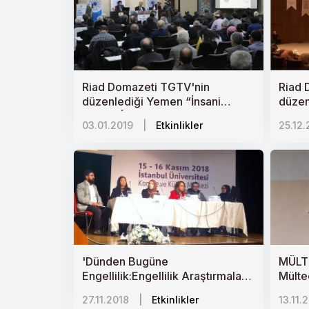
Riad Domazeti TGTV'nin
Riad 
düzenlediği Yemen “İnsani
düzen
yardım İstişaresi”ne katıldı.
Çıkm
03.01.2019
|
Etkinlikler
25.12.
"Yeme
Jeopol
'Dünden Bugüne
MÜLTE
Engellilik:Engellilik Araştırmaları
Mülte
Konferansı'nda, A. Hümeyra
Kutlu
27.11.2018
|
Etkinlikler
13.11.
Kutluoğlu Karayel ‘‘Savaşın
Travma