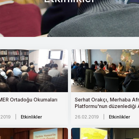
MER Ortadoğu Okumaları
Serhat Orakçı, Merhaba Afr
Platformu'nun düzenlediği 
Okumaları programında
.2019
|
Etkinlikler
26.02.2019
|
Etkinlikler
"Türkiye-Afrika İlişkileri" ki
tahlil etti.