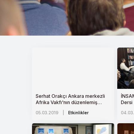
Serhat Orakçı Ankara merkezli
İNSA
Afrika Vakfı'nın düzenlemiş
Dersi
olduğu 5 hafta sürecek olan
05.03.2019
|
Etkinlikler
04.03
Afrika seminer programının
2.haftası kapsamında
"Geçmişten Günümüze Türkiye-
Afrika İlişkileri"ni anlattı.