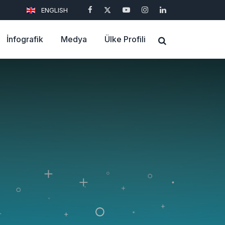
ENGLISH
İnfografik
Medya
Ülke Profili