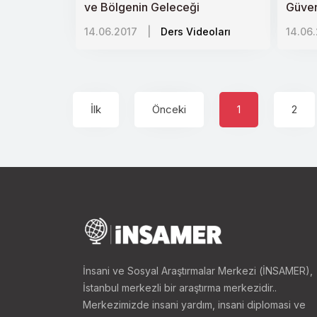
ve Bölgenin Geleceği
Güven
14.06.2017
|
Ders Videoları
14.06
İlk
Önceki
1
2
İnsani ve Sosyal Araştırmalar Merkezi (İNSAMER),
İstanbul merkezli bir araştırma merkezidir..
Merkezimizde insani yardım, insani diplomasi ve