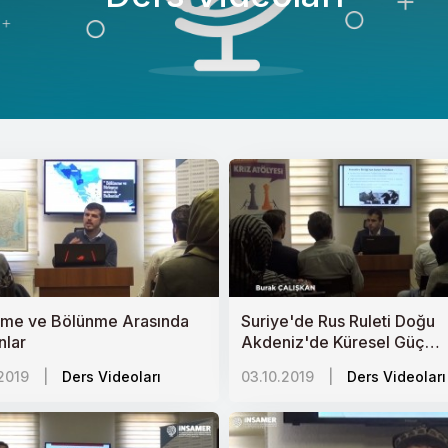
şme ve Bölünme Arasında
Suriye'de Rus Ruleti Doğu
nlar
Akdeniz'de Küresel Güç
Çekişmesi
2019
|
Ders Videoları
03.10.2019
|
Ders Videoları