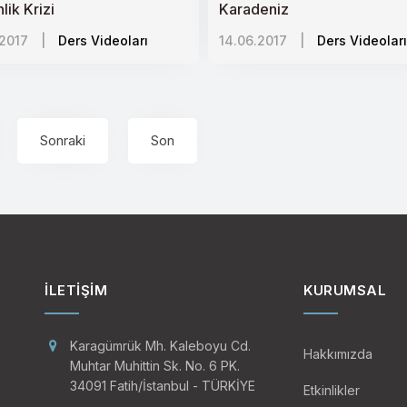
lik Krizi
Karadeniz
.2017
|
Ders Videoları
14.06.2017
|
Ders Videoları
Sonraki
Son
İLETIŞIM
KURUMSAL
Karagümrük Mh. Kaleboyu Cd.
Hakkımızda
Muhtar Muhittin Sk. No. 6 PK.
34091 Fatih/İstanbul - TÜRKİYE
Etkinlikler