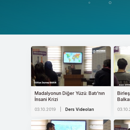
Madalyonun Diğer Yüzü: Batı'nın
Birle
İnsani Krizi
Balka
03.10.2019
|
Ders Videoları
03.10.