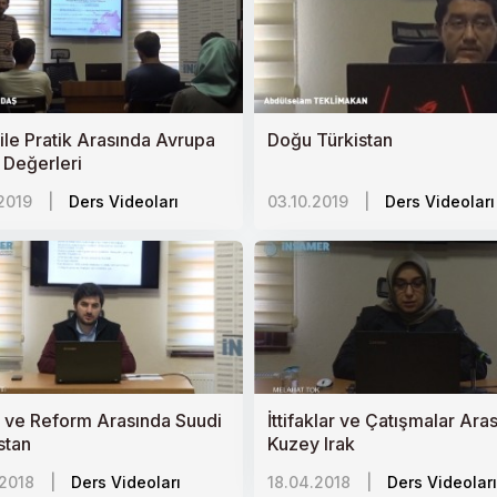
 ile Pratik Arasında Avrupa
Doğu Türkistan
i Değerleri
2019
|
Ders Videoları
03.10.2019
|
Ders Videoları
 ve Reform Arasında Suudi
İttifaklar ve Çatışmalar Ara
stan
Kuzey Irak
.2018
|
Ders Videoları
18.04.2018
|
Ders Videoları