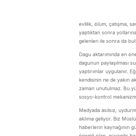
evlilik, ölüm, çatışma, sa
yaptıktan sonra yollarına
gelenleri ile sonra da bul
Dagu aktarımında en önem
dagunun paylaşılması suç
yaptırımlar uygulanır. E
kendisinin ne de yakın akr
zaman unutulmaz. Bu yüz
sosyo-kontrol mekanizm
Medyada asılsız, uydurma
aklıma geliyor. Biz Müslü
haberlerin kaynağının gü
önemli olan, güvenilir ha