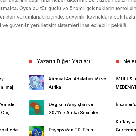
rmakta. Oysa bu tür güçlü ve önemli geleneklerin temel di
yeniden yorumlanabildiğinde, güvenilir kaynaklara çok faz
ve güvenilir yeni iletişim sistemleri inşa edilebilir pekâlâ.
Yazarın Diğer Yazıları
Nele
ey
Küresel Aşı Adaletsizliği ve
IV ULUSL
n İmajı
Afrika
MEDENİY
 Yerinde
Değişim Arayışları ve
İnsamer'd
 Göç
2021’de Afrika Seçimleri
Kafkaysa 
abetinde
Etiyopya’da TPLF’nin
Gürcista