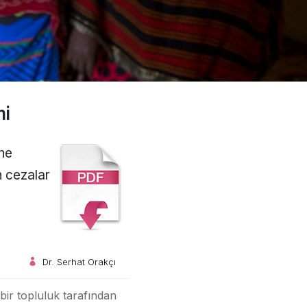
mi
ne
n cezalar
Dr. Serhat Orakçı
bir topluluk tarafından