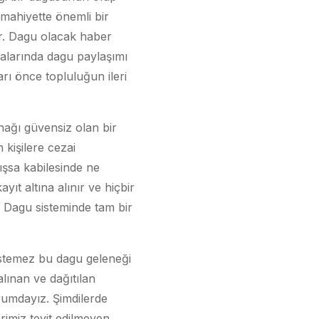
 mahiyette önemli bir
ır. Dagu olacak haber
aralarında dagu paylaşımı
rı önce topluluğun ileri
nağı güvensiz olan bir
kişilere cezai
şsa kabilesinde ne
yıt altına alınır ve hiçbir
 Dagu sisteminde tam bir
 istemez bu dagu geleneği
lınan ve dağıtılan
rumdayız. Şimdilerde
rimiz teyit edilmeyen