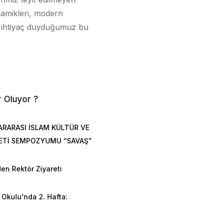
namikleri, modern
la ihtiyaç duyduğumuz bu
r Oluyor ?
ARARASI İSLAM KÜLTÜR VE
ETİ SEMPOZYUMU “SAVAŞ”
en Rektör Ziyareti
Okulu'nda 2. Hafta:
n