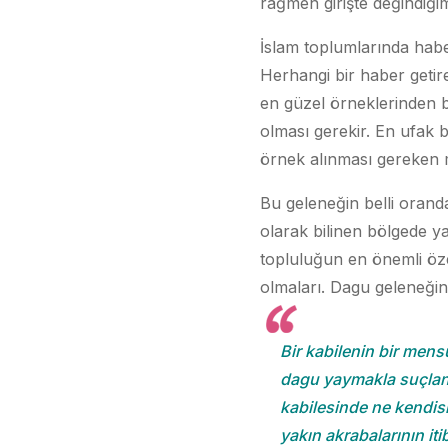
rağmen girişte değindiği
İslam toplumlarında habe
Herhangi bir haber getire
en güzel örneklerinden bir
olması gerekir. En ufak 
örnek alınması gereken m
Bu geleneğin belli orand
olarak bilinen bölgede ya
topluluğun en önemli özel
olmaları. Dagu geleneğin
Bir kabilenin bir men
dagu yaymakla suçla
kabilesinde ne kendis
yakın akrabalarının itib