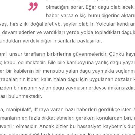
olmadığını sorar. Eğer dagu olabilecek
haber varsa o kişi bunu diğerine aktar
vaş, hırsızlık, doğal afet vb. şeyler olabilir. Yolcular kendi 
 devam ederler ve vardıkları yerde yolda topladıkları dagula
undukları yerdeki diğer insanlarla paylaşırlar.
li unsur tarafların birbirlerine güvenmeleridir. Çünkü kay
 kabul edilmektedir. Bile bile kamuoyuna yanlış dagu yayan 
ğer bir kabilenin bir mensubu yalan dagu yaymakla suçlanmı
abalarının itibarı kalır. Yalan dagu için uygulanan cezalar ka
den bir insanın yalan dagu yayması nerdeyse imkânsızdır.
ası bulunmaktadır.
, manipülatif, iftiraya varan bazı haberleri gördükçe ister
manların en fazla dikkat etmeleri gereken konulardan biri, a
venilir olmasıdır. Ancak bizler bu hassasiyeti kaybetmiş du
ber aktarımı değil hızlı haber aktarımı. Bu yüzden de zihinle