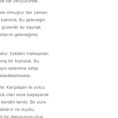
 da var yeryüzünde.
sele olmuştur her zaman.
 bakılırdı. Bu geleneğin
a güvenilir bir kaynak
aktarım geleneğimiz
udur. Eskiden Habeşistan
mış bir topluluk. Bu
aşım sistemine sahip
kledilebilmekte.
e: Karşılaşan iki yolcu
üyük olan söze başlayarak
kendini tanıtır. Bir süre
lakların ne duydu,
ği bir dagusunun olup