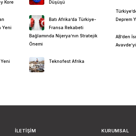
y Kore
Düşüşü
Türkiye’d
an
Batı Afrika’da Türkiye-
Deprem Ya
 Yeni
Fransa Rekabeti
Bağlamında Nijerya’nın Stratejik
AB’den İsr
Önemi
Avavde’yi
 Yeni
Teknofest Afrika
İLETIŞIM
KURUMSAL