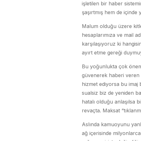
işletilen bir haber sistem
şaşırtmış hem de içinde 
Malum olduğu üzere kitle i
hesaplarımıza ve mail ad
karşılaşıyoruz ki hangisi
ayırt etme gereği duymu
Bu yoğunlukta çok önemli
güvenerek haberi veren 
hizmet ediyorsa bu imaj b
sualsiz biz de yeniden b
hatalı olduğu anlaşılsa b
revaçta. Maksat “tıklan
Aslında kamuoyunu yanlı
ağ içerisinde milyonlarca 