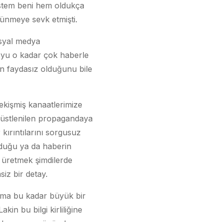
istem beni hem oldukça
şünmeye sevk etmişti.
Sosyal medya
boyu o kadar çok haberle
nin faydasız olduğunu bile
ekişmiş kanaatlerimize
 üstlenilen propagandaya
kırıntılarını sorgusuz
lduğu ya da haberin
r üretmek şimdilerde
iz bir detay.
ama bu kadar büyük bir
in bu bilgi kirliliğine