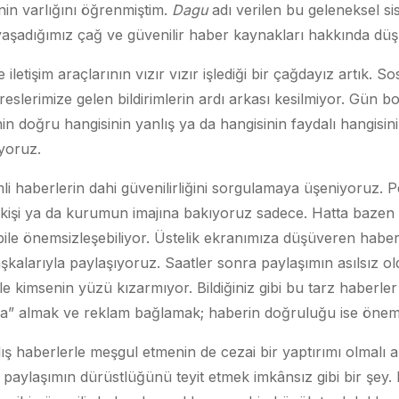
inin varlığını öğrenmiştim.
Dagu
adı verilen bu geleneksel s
yaşadığımız çağ ve güvenilir haber kaynakları hakkında dü
letişim araçlarının vızır vızır işlediği bir çağdayız artık. 
reslerimize gelen bildirimlerin ardı arkası kesilmiyor. Gün 
nin doğru hangisinin yanlış ya da hangisinin faydalı hangisi
yoruz.
 haberlerin dahi güvenilirliğini sorgulamaya üşeniyoruz. P
kişi ya da kurumun imajına bakıyoruz sadece. Hatta bazen
ile önemsizleşebiliyor. Üstelik ekranımıza düşüveren haber 
aşkalarıyla paylaşıyoruz. Saatler sonra paylaşımın asılsız o
ile kimsenin yüzü kızarmıyor. Bildiğiniz gibi bu tarz haberle
ma” almak ve reklam bağlamak; haberin doğruluğu ise önems
ş haberlerle meşgul etmenin de cezai bir yaptırımı olmalı 
paylaşımın dürüstlüğünü teyit etmek imkânsız gibi bir şey. Lak