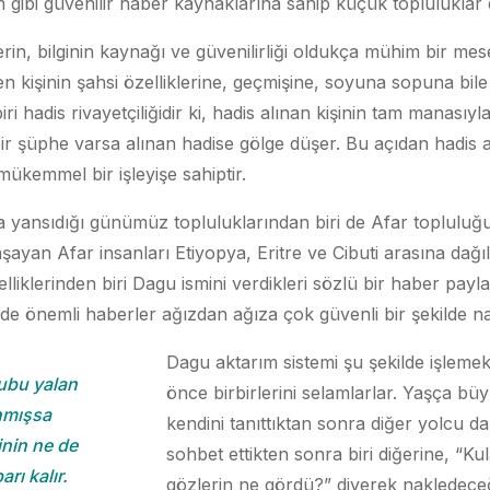
m gibi güvenilir haber kaynaklarına sahip küçük topluluklar
rin, bilginin kaynağı ve güvenilirliği oldukça mühim bir me
n kişinin şahsi özelliklerine, geçmişine, soyuna sopuna bile
i hadis rivayetçiliğidir ki, hadis alınan kişinin tam manasıyl
bir şüphe varsa alınan hadise gölge düşer. Bu açıdan hadis 
ükemmel bir işleyişe sahiptir.
a yansıdığı günümüz topluluklarından biri de Afar topluluğ
şayan Afar insanları Etiyopya, Eritre ve Cibuti arasına dağıl
liklerinden biri Dagu ismini verdikleri sözlü bir haber payl
de önemli haberler ağızdan ağıza çok güvenli bir şekilde na
Dagu aktarım sistemi şu şekilde işlemekt
subu yalan
önce birbirlerini selamlarlar. Yaşça b
nmışsa
kendini tanıttıktan sonra diğer yolcu da 
inin ne de
sohbet ettikten sonra biri diğerine, “Ku
arı kalır.
gözlerin ne gördü?” diyerek nakledece