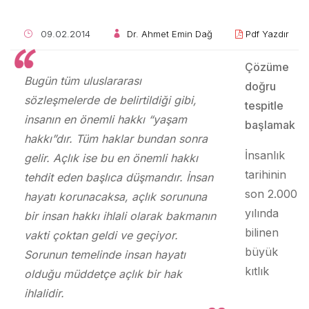
09.02.2014
Dr. Ahmet Emin Dağ
Pdf Yazdır
Çözüme
Bugün tüm uluslararası
doğru
sözleşmelerde de belirtildiği gibi,
tespitle
insanın en önemli hakkı “yaşam
başlamak
hakkı”dır. Tüm haklar bundan sonra
İnsanlık
gelir. Açlık ise bu en önemli hakkı
tarihinin
tehdit eden başlıca düşmandır. İnsan
son 2.000
hayatı korunacaksa, açlık sorununa
yılında
bir insan hakkı ihlali olarak bakmanın
bilinen
vakti çoktan geldi ve geçiyor.
büyük
Sorunun temelinde insan hayatı
kıtlık
olduğu müddetçe açlık bir hak
ihlalidir.