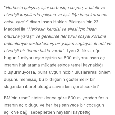
“
Herkesin çalı
ş
ma, i
ş
ini serbestçe seçme, adaletli ve
elveri
ş
li ko
ş
ullarda çalı
ş
ma ve i
ş
sizli
ğ
e kar
ş
ı korunma
hakkı vardır
” diyen İnsan Hakları Bildirgesi’nin 23.
Maddesi ile “
Herkesin kendisi ve ailesi için insan
onuruna yara
ş
ır ve gerekirse her türlü sosyal koruma
önlemleriyle desteklenmi
ş
bir ya
ş
am sa
ğ
layacak adil ve
elveri
ş
li bir ücrete hakkı vardır
” diyen 3. fıkra, eğer
bugün 1 milyarı aşan işsizin ve 800 milyonu aşan aç
insanın hak arama mücadelesinde temel kaynaklığı
oluşturmuyorsa, buna uygun hiçbir uluslararası önlem
düşünülmemişse, bu bildirgenin göstermelik bir
slogandan ibaret olduğu savını kim çürütecektir?
BM’nin resmî istatistiklerine göre 800 milyondan fazla
insanın aç olduğu ve her beş saniyede bir çocuğun
açlık ve bağlı sebeplerden hayatını kaybettiği