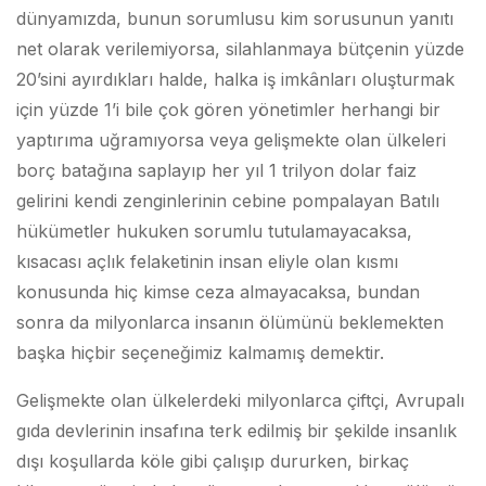
dünyamızda, bunun sorumlusu kim sorusunun yanıtı
net olarak verilemiyorsa, silahlanmaya bütçenin yüzde
20’sini ayırdıkları halde, halka iş imkânları oluşturmak
için yüzde 1’i bile çok gören yönetimler herhangi bir
yaptırıma uğramıyorsa veya gelişmekte olan ülkeleri
borç batağına saplayıp her yıl 1 trilyon dolar faiz
gelirini kendi zenginlerinin cebine pompalayan Batılı
hükümetler hukuken sorumlu tutulamayacaksa,
kısacası açlık felaketinin insan eliyle olan kısmı
konusunda hiç kimse ceza almayacaksa, bundan
sonra da milyonlarca insanın ölümünü beklemekten
başka hiçbir seçeneğimiz kalmamış demektir.
Gelişmekte olan ülkelerdeki milyonlarca çiftçi, Avrupalı
gıda devlerinin insafına terk edilmiş bir şekilde insanlık
dışı koşullarda köle gibi çalışıp dururken, birkaç