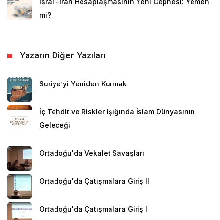
İsrail-İran Hesaplaşmasının Yeni Cephesi: Yemen
mi?
Yazarın Diğer Yazıları
Suriye’yi Yeniden Kurmak
İç Tehdit ve Riskler Işığında İslam Dünyasının
Geleceği
Ortadoğu'da Vekalet Savaşları
Ortadoğu'da Çatışmalara Giriş II
Ortadoğu'da Çatışmalara Giriş I