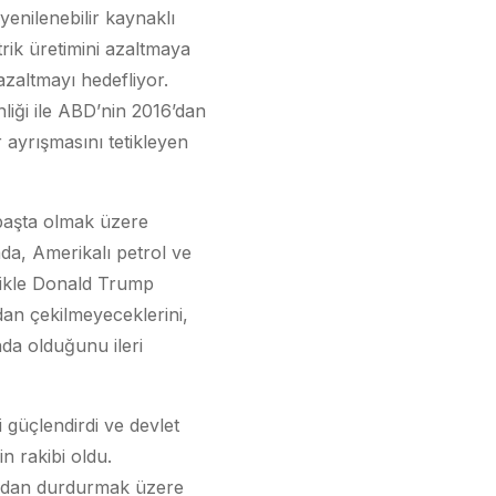
yenilenebilir kaynaklı
rik üretimini azaltmaya
zaltmayı hedefliyor.
liği ile ABD’nin 2016’dan
 ayrışmasını tetikleyen
aşta olmak üzere
ada, Amerikalı petrol ve
llikle Donald Trump
rdan çekilmeyeceklerini,
da olduğunu ileri
i güçlendirdi ve devlet
n rakibi oldu.
lardan durdurmak üzere