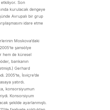
 etkiliyor. Son
asında kurulacak dengeye
ünde Avrupalı bir grup
arşılaşmasını idare etme
erlerinin Moskova’daki
2005’te şansölye
r hem de küresel
röder, bankanın
etmişti.) Gerhard
i. 2005’te, İsviçre’de
asaya yatırdı.
şka, konsorsiyumun
iriydi. Konsorsiyum
acak şekilde ayarlanmıştı.
11’de faaliyete soktuktan