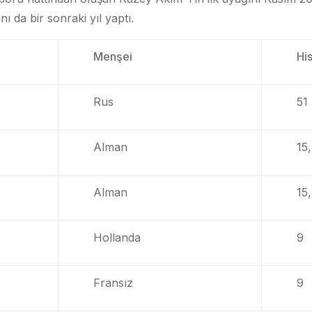
nı da bir sonraki yıl yaptı.
Menşei
Hi
Rus
51
Alman
15,
Alman
15,
Hollanda
9
Fransız
9