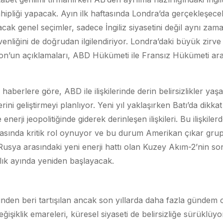
ahipliği yapacak. Ayın ilk haftasında Londra’da gerçekleşec
cak genel seçimler, sadece İngiliz siyasetini değil aynı za
enliğini de doğrudan ilgilendiriyor. Londra’daki büyük zirve
’un açıklamaları, ABD Hükümeti ile Fransız Hükümeti aras
berlere göre, ABD ile ilişkilerinde derin belirsizlikler ya
erini geliştirmeyi planlıyor. Yeni yıl yaklaşırken Batı’da dikka
nerji jeopolitiğinde giderek derinleşen ilişkileri. Bu ilişkiler
ında kritik rol oynuyor ve bu durum Amerikan çıkar gruplar
usya arasındaki yeni enerji hattı olan Kuzey Akım-2’nin s
alık ayında yeniden başlayacak.
den beri tartışılan ancak son yıllarda daha fazla gündem 
eğişiklik emareleri, küresel siyaseti de belirsizliğe sürüklü