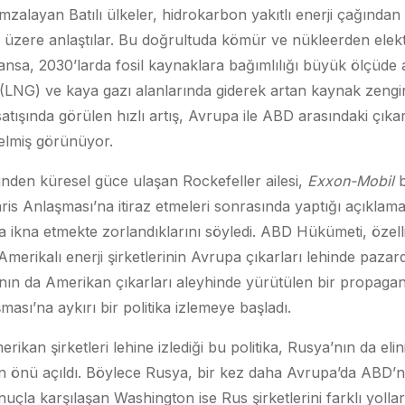
imzalayan Batılı ülkeler, hidrokarbon yakıtlı enerji çağından 
üzere anlaştılar. Bu doğrultuda kömür ve nükleerden elekt
sa, 2030’larda fosil kaynaklara bağımlılığı büyük ölçüde a
z (LNG) ve kaya gazı alanlarında giderek artan kaynak zengin
ışında görülen hızlı artış, Avrupa ile ABD arasındaki çıkar
gelmiş görünüyor.
inden küresel güce ulaşan Rockefeller ailesi,
Exxon-Mobil
b
ris Anlaşması’na itiraz etmeleri sonrasında yaptığı açıklam
ya ikna etmekte zorlandıklarını söyledi. ABD Hükümeti, öze
 Amerikalı enerji şirketlerinin Avrupa çıkarları lehinde paza
rının da Amerikan çıkarları aleyhinde yürütülen bir propagan
ması’na aykırı bir politika izlemeye başladı.
kan şirketleri lehine izlediği bu politika, Rusya’nın da elin
ın önü açıldı. Böylece Rusya, bir kez daha Avrupa’da ABD’ni
nuçla karşılaşan Washington ise Rus şirketlerini farklı yol