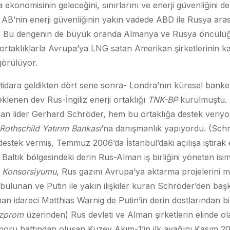
a ekonomisinin geleceğini, sınırlarını ve enerji güvenliğini de
, AB’nin enerji güvenliğinin yakın vadede ABD ile Rusya ar
ir. Bu dengenin de büyük oranda Almanya ve Rusya öncülüğ
 ortaklıklarla Avrupa’ya LNG satan Amerikan şirketlerinin k
görülüyor.
iktidara geldikten dört sene sonra- Londra’nın küresel bank
eklenen dev Rus-İngiliz enerji ortaklığı
TNK-BP
kurulmuştu. 
n lider Gerhard Schröder, hem bu ortaklığa destek veriyo
Rothschild Yatırım Bankası
’na danışmanlık yapıyordu. (Sch
 destek vermiş, Temmuz 2006’da İstanbul’daki açılışa iştirak 
ltık bölgesindeki derin Rus-Alman iş birliğini yöneten isimd
 Konsorsiyumu
, Rus gazını Avrupa’ya aktarma projelerini m
ulunan ve Putin ile yakın ilişkiler kuran Schröder’den ba
man idareci Matthias Warnig de Putin’in derin dostlarından b
zprom
üzerinden) Rus devleti ve Alman şirketlerin elinde ol
ft boru hattından oluşan Kuzey Akım-1’in ilk ayağını Kasım 20