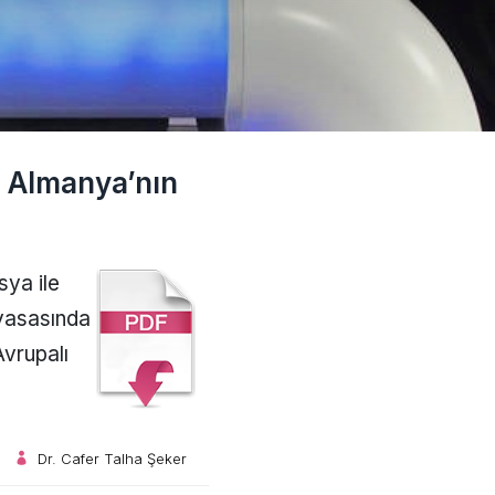
e Almanya’nın
sya ile
iyasasında
Avrupalı
Dr. Cafer Talha Şeker