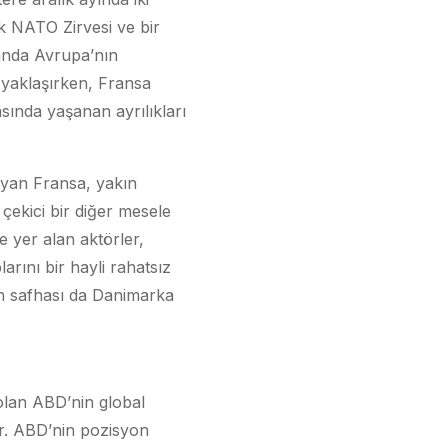
ek NATO Zirvesi ve bir
manda Avrupa’nın
 yaklaşırken, Fransa
ında yaşanan ayrılıkları
şayan Fransa, yakın
t çekici bir diğer mesele
de yer alan aktörler,
ını bir hayli rahatsız
on safhası da Danimarka
olan ABD’nin global
yor. ABD’nin pozisyon