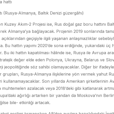
 hattı
ı (Rusya-Almanya, Baltık Denizi güzergâhı)
n Kuzey Akım-2 Projesi ise, Rus doğal gaz boru hattını Baltı
rerek Almanya’ya bağlayacak. Projenin 2019 sonlarında ta
açıklarından geçişiyle ilgili yaşanan anlaşmazlıklar sebebi
 Bu hattın yapımı 2020’de sona erdiğinde, yukarıdaki üç hat
. Bu iki hattın kapatılması hâlinde ise, Rusya ile Avrupa ara
atejik değer elde eden Polonya, Ukrayna, Belarus ve Slo
erji jeopolitiğinde söz sahibi olamayacaklar. Diğer bir ifad
 grupları, Rusya-Almanya ilişkilerine yön vermek yahut Rus e
eri kullanamayacaklar. Son yıllarda Amerikan şirketlerinin A
a muhtemelen azalacak veya 2018’deki gibi katlanarak art
pa’daki ağırlığı artarken bir yandan da Moskova’nın Berl
ilse bile- etkinliği artacak.
abet gerilimi tırmanırken AB’den ayrılma hazırlığındaki İngilt