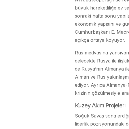
büyük hareketliliğe ev s
sonraki hafta sonu yapıla
ekonomik yapısını ve güv
Cumhurbaşkanı E. Macron
açıkça ortaya koyuyor.
Rus medyasına yansıyan ha
gelecekte Rusya ile ilişkil
de Rusya’nın Almanya ile e
Alman ve Rus yakınlaşmas
ediyor. Ayrıca Almanya-R
krizinin çözülmesiyle ar
Kuzey Akım Projeleri
Soğuk Savaş sona erdiğin
liderlik pozisyonundaki d