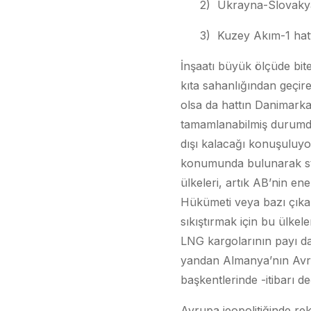
2) Ukrayna-Slovakya
3) Kuzey Akım-1 hatt
İnşaatı büyük ölçüde bite
kıta sahanlığından geçi
olsa da hattın Danimarka 
tamamlanabilmiş durumda.
dışı kalacağı konuşuluyor
konumunda bulunarak str
ülkeleri, artık AB’nin en
Hükümeti veya bazı çıkar
sıkıştırmak için bu ülkel
LNG kargolarının payı d
yandan Almanya’nın Avru
başkentlerinde -itibarı değ
Avrupa jeopolitiğinde rek