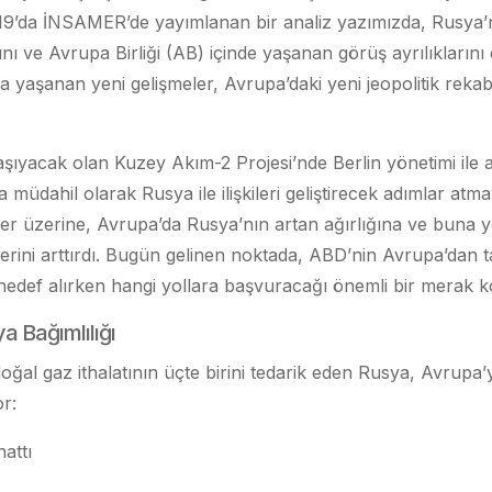
19’da İNSAMER’de yayımlanan bir analiz yazımızda, Rusya’n
zını ve Avrupa Birliği (AB) içinde yaşanan görüş ayrılıklarını 
yaşanan yeni gelişmeler, Avrupa’daki yeni jeopolitik reka
şıyacak olan Kuzey Akım-2 Projesi’nde Berlin yönetimi ile
müdahil olarak Rusya ile ilişkileri geliştirecek adımlar atm
er üzerine, Avrupa’da Rusya’nın artan ağırlığına ve buna 
itlerini arttırdı. Bugün gelinen noktada, ABD’nin Avrupa’dan t
hedef alırken hangi yollara başvuracağı önemli bir merak 
a Bağımlılığı
oğal gaz ithalatının üçte birini tedarik eden Rusya, Avrupa
r:
attı