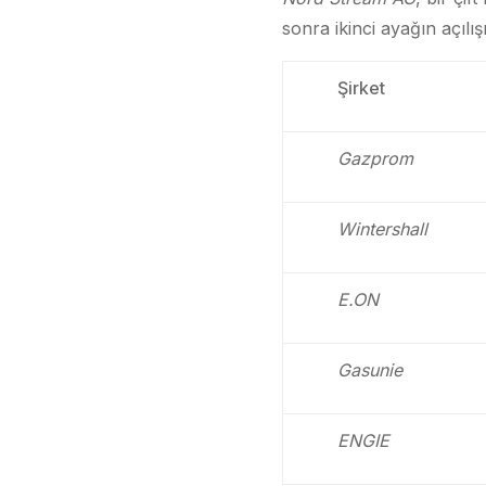
sonra ikinci ayağın açılışı
Şirket
Gazprom
Wintershall
E.ON
Gasunie
ENGIE