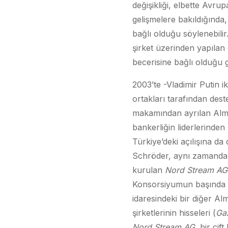
değişikliği, elbette Avrup
gelişmelere bakıldığında
bağlı olduğu söylenebil
şirket üzerinden yapılan
becerisine bağlı olduğu 
2003’te -Vladimir Putin 
ortakları tarafından dest
makamından ayrılan Alma
bankerliğin liderlerinden
Türkiye’deki açılışına da
Schröder, aynı zamanda Ba
kurulan
Nord Stream AG
Konsorsiyumun başında b
idaresindeki bir diğer Al
şirketlerinin hisseleri (
Ga
Nord Stream AG
, bir çi