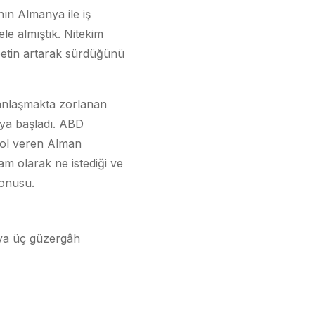
ın Almanya ile iş
ele almıştık. Nitekim
betin artarak sürdüğünü
 anlaşmakta zorlanan
aya başladı. ABD
yol veren Alman
am olarak ne istediği ve
konusu.
’ya üç güzergâh