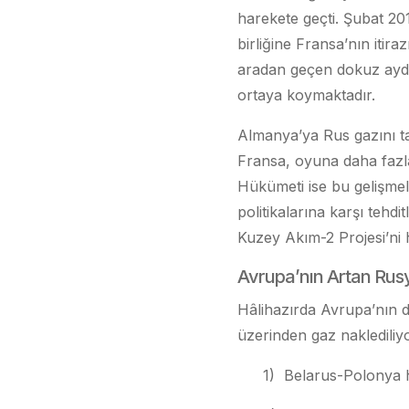
harekete geçti. Şubat 20
birliğine Fransa’nın itira
aradan geçen dokuz ayda 
ortaya koymaktadır.
Almanya’ya Rus gazını ta
Fransa, oyuna daha fazla 
Hükümeti ise bu gelişmel
politikalarına karşı tehd
Kuzey Akım-2 Projesi’ni 
Avrupa’nın Artan Rusy
Hâlihazırda Avrupa’nın d
üzerinden gaz naklediliyo
1) Belarus-Polonya h