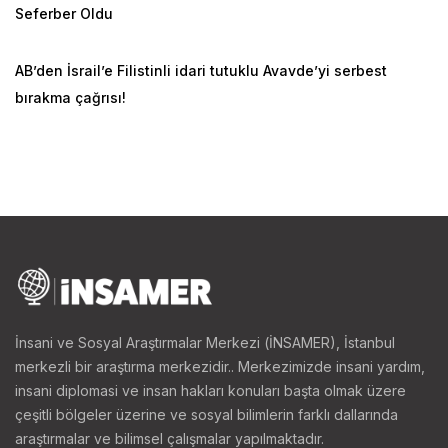
Seferber Oldu
AB’den İsrail’e Filistinli idari tutuklu Avavde’yi serbest
bırakma çağrısı!
İnsani ve Sosyal Araştırmalar Merkezi (İNSAMER), İstanbul
merkezli bir araştırma merkezidir.. Merkezimizde insani yardım,
insani diplomasi ve insan hakları konuları başta olmak üzere
çeşitli bölgeler üzerine ve sosyal bilimlerin farklı dallarında
araştırmalar ve bilimsel çalışmalar yapılmaktadır.