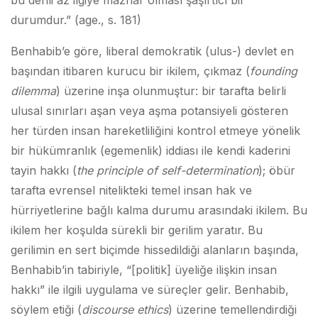
bu denli az ilgiye mazhar olması şaşırtıcı bir
durumdur.” (age., s. 181)
Benhabib’e göre, liberal demokratik (ulus-) devlet en
başından itibaren kurucu bir ikilem, çıkmaz (
founding
dilemma
) üzerine inşa olunmuştur: bir tarafta belirli
ulusal sınırları aşan veya aşma potansiyeli gösteren
her türden insan hareketliliğini kontrol etmeye yönelik
bir hükümranlık (egemenlik) iddiası ile kendi kaderini
tayin hakkı (
the principle of
self-determination
); öbür
tarafta evrensel nitelikteki temel insan hak ve
hürriyetlerine bağlı kalma durumu arasındaki ikilem. Bu
ikilem her koşulda sürekli bir gerilim yaratır. Bu
gerilimin en sert biçimde hissedildiği alanların başında,
Benhabib’in tabiriyle, “[politik] üyeliğe ilişkin insan
hakkı” ile ilgili uygulama ve süreçler gelir. Benhabib,
söylem etiği (
discourse ethics
) üzerine temellendirdiği