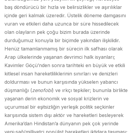
baş döndürücü bir hızla ve belirsizlikler ve aşırılıklar
içinde geri kalmak üzeredir. Üstelik döneme damgasını
vuran ve etkileri daha uzunca bir süre hissedilecek
olan olayların pek çoğu bizim burada üzerinde
durduğumuz konuyla bir biçimde yakından ilişkilidir.
Henüz tamamlanmamış bir sürecin ilk safhası olarak
Arap ülkelerinde yaşanan devrimci halk isyanları;
Kavimler Göçü’nden sonra tarihteki en büyük ve etkili
kitlesel insan hareketliliklerinin sınırları ve denizleri
doldurması ve bunun karşısında yükselen yabancı
düşmanlığı (
zenofobi
) ve ırkçı tepkiler; bununla birlikte
yaşanan derin ekonomik ve sosyal krizlerin ve
uçurumsal bir eşitsizliğin yerleşik politik seçkinler
karşısında sistem dışı aktör ve hareketleri besleyerek
Amerika’dan Hindistan’a dünyanın pek çok yerinde
yeni-sağ/milliyetçi popülist hareketleri iktidara taşıması;