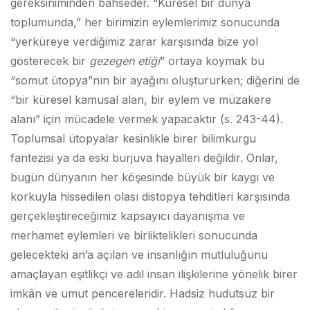
gereksiniminden bahseder. “Küresel bir dünya
toplumunda,” her birimizin eylemlerimiz sonucunda
“yerküreye verdiğimiz zarar karşısında bize yol
gösterecek bir
gezegen etiği
” ortaya koymak bu
“somut ütopya”nın bir ayağını oluştururken; diğerini de
“bir küresel kamusal alan, bir eylem ve müzakere
alanı” için mücadele vermek yapacaktır (s. 243-44).
Toplumsal ütopyalar kesinlikle birer bilimkurgu
fantezisi ya da eski burjuva hayalleri değildir. Onlar,
bugün dünyanın her köşesinde büyük bir kaygı ve
korkuyla hissedilen olası distopya tehditleri karşısında
gerçekleştireceğimiz kapsayıcı dayanışma ve
merhamet eylemleri ve birliktelikleri sonucunda
gelecekteki an’a açılan ve insanlığın mutluluğunu
amaçlayan eşitlikçi ve adil insan ilişkilerine yönelik birer
imkân ve umut pencereleridir. Hadsiz hudutsuz bir