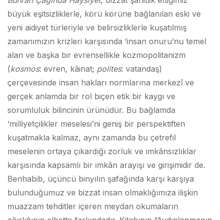
Buhran Çağında Haysiyet
, bizzat şahitlik ettiğimiz
büyük eşitsizliklerle, körü körüne bağlanılan eski ve
yeni aidiyet türleriyle ve belirsizliklerle kuşatılmış
zamanımızın krizleri karşısında ‘insan onuru’nu temel
alan ve başka bir evrensellikle kozmopolitanizm
(
kosmos
: evren, kâinat;
polites
: vatandaş)
çerçevesinde insan hakları normlarına merkezî ve
gerçek anlamda bir rol biçen etik bir kaygı ve
sorumluluk bilincinin ürünüdür. Bu bağlamda
‘milliyetçilikler meselesi’ni geniş bir perspektiften
kuşatmakla kalmaz, aynı zamanda bu çetrefil
meselenin ortaya çıkardığı zorluk ve imkânsızlıklar
karşısında kapsamlı bir imkân arayışı ve girişimidir de.
Benhabib, üçüncü binyılın şafağında karşı karşıya
bulunduğumuz ve bizzat insan olmaklığımıza ilişkin
muazzam tehditler içeren meydan okumaların