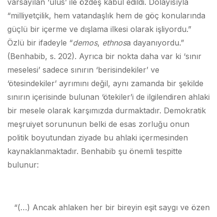
varsayılan ‘ulus’ ile özdeş kabul edildi. Dolayısıyla
“milliyetçilik, hem vatandaşlık hem de göç konularında
güçlü bir içerme ve dışlama ilkesi olarak işliyordu.”
Özlü bir ifadeyle “
demos
,
ethnos
a dayanıyordu.”
(Benhabib, s. 202). Ayrıca bir nokta daha var ki ‘sınır
meselesi’ sadece sınırın ‘berisindekiler’ ve
‘ötesindekiler’ ayrımını değil, aynı zamanda bir şekilde
sınırın içerisinde bulunan ‘ötekiler’i de ilgilendiren ahlaki
bir mesele olarak karşımızda durmaktadır. Demokratik
meşruiyet sorununun belki de esas zorluğu onun
politik boyutundan ziyade bu ahlaki içermesinden
kaynaklanmaktadır. Benhabib şu önemli tespitte
bulunur:
“(…) Ancak ahlaken her bir bireyin eşit saygı ve özen