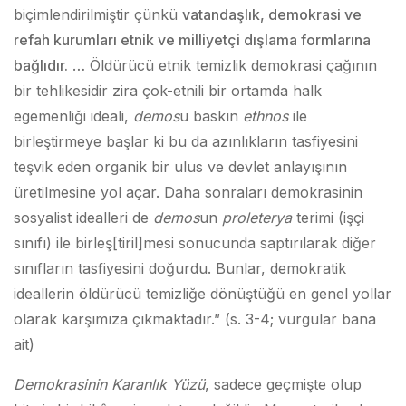
biçimlendirilmiştir çünkü
vatandaşlık, demokrasi ve
refah kurumları etnik ve milliyetçi dışlama formlarına
bağlıdır.
… Öldürücü etnik temizlik demokrasi çağının
bir tehlikesidir zira çok-etnili bir ortamda halk
egemenliği ideali,
demos
u baskın
ethnos
ile
birleştirmeye başlar ki bu da azınlıkların tasfiyesini
teşvik eden organik bir ulus ve devlet anlayışının
üretilmesine yol açar. Daha sonraları demokrasinin
sosyalist idealleri de
demos
un
proleterya
terimi (işçi
sınıfı) ile birleş[tiril]mesi sonucunda saptırılarak diğer
sınıfların tasfiyesini doğurdu. Bunlar, demokratik
ideallerin öldürücü temizliğe dönüştüğü en genel yollar
olarak karşımıza çıkmaktadır.” (s. 3-4; vurgular bana
ait)
Demokrasinin Karanlık Yüzü
, sadece geçmişte olup