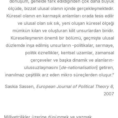
dönüşüm, genelde fark edildiğinden çok daha büyük
ölçüde, bizzat ulusal olanın içinde gerçekleşmektedir.
Küresel olanın en karmaşık anlamları orada tesis edilir
ve ulusal olan sık sık, yeni oluşan küresel ölçeği
mümkün kılan ve oluşturan kilit unsurlardan biridir.
Küreselleşmenin önemli bir bölümü, geçmişte ulusal
düzlemde inşa edilmiş unsurların -politikalar, sermaye,
politik öznellikler, kentsel uzamlar, zamansal
çerçeveler ve başka dinamik ve alanların-
ulussuzlaşmasını [
de-nationalisation
] getiren,
inanılmaz çeşitlilik arz eden mikro süreçlerden oluşur.”
Saskia Sassen,
European Journal of Political Theory 6
,
2007
Milliyetçilikler üzerine düşünmek ve yazmak