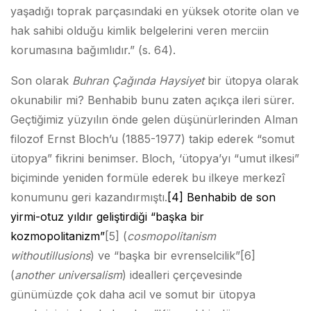
yaşadığı toprak parçasındaki en yüksek otorite olan ve
hak sahibi olduğu kimlik belgelerini veren merciin
korumasına bağımlıdır.” (s. 64).
Son olarak
Buhran Çağında Haysiyet
bir ütopya olarak
okunabilir mi? Benhabib bunu zaten açıkça ileri sürer.
Geçtiğimiz yüzyılın önde gelen düşünürlerinden Alman
filozof Ernst Bloch’u (1885-1977) takip ederek “somut
ütopya” fikrini benimser. Bloch, ‘ütopya’yı “umut ilkesi”
biçiminde yeniden formüle ederek bu ilkeye merkezî
konumunu geri kazandırmıştı.
[4] Benhabib de son
yirmi-otuz yıldır geliştirdiği “başka bir
kozmopolitanizm”
[5] (
cosmopolitanism
without
illusions
) ve “başka bir evrenselcilik”
[6]
(
another universalism
) idealleri çerçevesinde
günümüzde çok daha acil ve somut bir ütopya