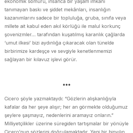
ekonomik sömürü, insanca bir yaşam imkânı
tanımayan baskı ve şiddet mekânları, insanlığın
kazanımlarını sadece bir topluluğa, gruba, sınıfa veya
millete ait kabul eden akıl körlüğü ile malul korkunç
şovenizmler… tarafından kuşatılmış karanlık çağlarda
‘umut ilkesi’ bizi aydınlığa çıkaracak olan tünelde
birbirimize kardeşçe ve sevgiyle kenetlenmemizi
sağlayan bir kılavuz işlevi görür.
***
Cicero şöyle yazmaktaydı: “Gözlerin alışkanlığıyla
kafalar da her şeye alışır; her an görmekte olduğumuz
şeylere şaşmayız, nedenlerini aramayız onların.”
Milliyetçilikler üzerine süregiden tartışmalar bir yönüyle
Cicero’nun sözlerini doğrulamaktadır. Yeni bir binyılın