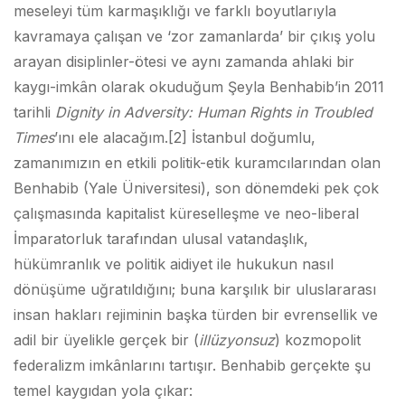
meseleyi tüm karmaşıklığı ve farklı boyutlarıyla
kavramaya çalışan ve ‘zor zamanlarda’ bir çıkış yolu
arayan disiplinler-ötesi ve aynı zamanda ahlaki bir
kaygı-imkân olarak okuduğum Şeyla Benhabib’in 2011
tarihli
Dignity in Adversity: Human Rights in Troubled
Times
’ını ele alacağım.
[2] İstanbul doğumlu,
zamanımızın en etkili politik-etik kuramcılarından olan
Benhabib (Yale Üniversitesi), son dönemdeki pek çok
çalışmasında kapitalist küreselleşme ve neo-liberal
İmparatorluk tarafından ulusal vatandaşlık,
hükümranlık ve politik aidiyet ile hukukun nasıl
dönüşüme uğratıldığını; buna karşılık bir uluslararası
insan hakları rejiminin başka türden bir evrensellik ve
adil bir üyelikle gerçek bir (
illüzyonsuz
) kozmopolit
federalizm imkânlarını tartışır. Benhabib gerçekte şu
temel kaygıdan yola çıkar: