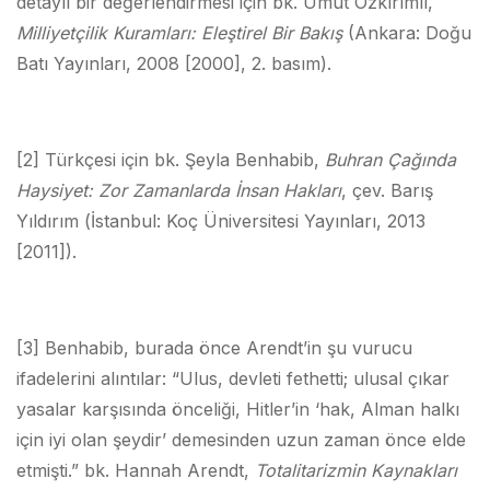
detaylı bir değerlendirmesi için bk. Umut Özkırımlı,
Milliyetçilik Kuramları: Eleştirel Bir Bakış
(Ankara: Doğu
Batı Yayınları, 2008 [2000], 2. basım).
[2] Türkçesi için bk. Şeyla Benhabib,
Buhran Çağında
Haysiyet: Zor Zamanlarda İnsan Hakları
, çev. Barış
Yıldırım (İstanbul: Koç Üniversitesi Yayınları, 2013
[2011]).
[3] Benhabib, burada önce Arendt’in şu vurucu
ifadelerini alıntılar: “Ulus, devleti fethetti; ulusal çıkar
yasalar karşısında önceliği, Hitler’in ‘hak, Alman halkı
için iyi olan şeydir’ demesinden uzun zaman önce elde
etmişti.” bk. Hannah Arendt,
Totalitarizmin Kaynakları