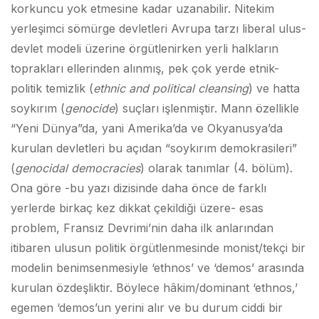
korkuncu yok etmesine kadar uzanabilir. Nitekim
yerleşimci sömürge devletleri Avrupa tarzı liberal ulus-
devlet modeli üzerine örgütlenirken yerli halkların
toprakları ellerinden alınmış, pek çok yerde etnik-
politik temizlik (
ethnic and political cleansing
) ve hatta
soykırım (
genocide
) suçları işlenmiştir. Mann özellikle
“Yeni Dünya”da, yani Amerika’da ve Okyanusya’da
kurulan devletleri bu açıdan “soykırım demokrasileri”
(
genocidal democracies
) olarak tanımlar (4. bölüm).
Ona göre -bu yazı dizisinde daha önce de farklı
yerlerde birkaç kez dikkat çekildiği üzere- esas
problem, Fransız Devrimi’nin daha ilk anlarından
itibaren ulusun politik örgütlenmesinde monist/tekçi bir
modelin benimsenmesiyle ‘ethnos’ ve ‘demos’ arasında
kurulan özdeşliktir. Böylece hâkim/dominant ‘ethnos,’
egemen ‘demos’un yerini alır ve bu durum ciddi bir