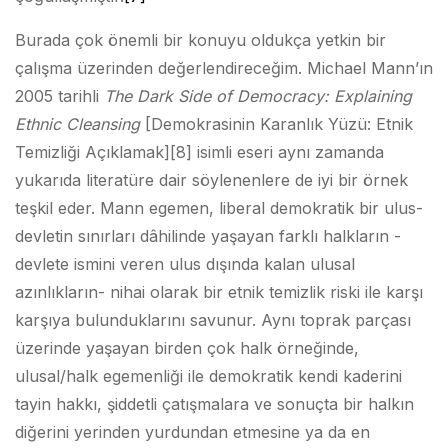
Burada çok önemli bir konuyu oldukça yetkin bir
çalışma üzerinden değerlendireceğim. Michael Mann’ın
2005 tarihli
The Dark Side of Democracy: Explaining
Ethnic Cleansing
[Demokrasinin Karanlık Yüzü: Etnik
Temizliği Açıklamak]
[8] isimli eseri aynı zamanda
yukarıda literatüre dair söylenenlere de iyi bir örnek
teşkil eder. Mann egemen, liberal demokratik bir ulus-
devletin sınırları dâhilinde yaşayan farklı halkların -
devlete ismini veren ulus dışında kalan ulusal
azınlıkların- nihai olarak bir etnik temizlik riski ile karşı
karşıya bulunduklarını savunur. Aynı toprak parçası
üzerinde yaşayan birden çok halk örneğinde,
ulusal/halk egemenliği ile demokratik kendi kaderini
tayin hakkı, şiddetli çatışmalara ve sonuçta bir halkın
diğerini yerinden yurdundan etmesine ya da en