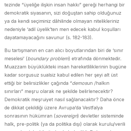
tezinde “üyeliğe ilişkin insan hakkı” gereği herhangi bir
demokratik siyasanın, sizi doğuştan sahip olduğunuz
ya da kendi seçiminiz dâhilinde olmayan nitelikleriniz
nedeniyle ‘adil üyelik’ten men edecek kabul koşulları
dayatamayacağını savunur (s. 182-183).
Bu tartışmanın en can alıcı boyutlarından biri de ‘sınır
meselesi’ (
boundary problem
) etrafında dönmektedir.
Muazzam büyüklükteki insan hareketliliklerinin bugüne
kadar sorgusuz sualsiz kabul edilen her şeyi alt üst
ettiği bir belirsizlikler çağında “
demos
un /halkın
sınırları” meşru olarak ne şekilde belirlenecektir?
Demokratik meşruiyet nasıl sağlanacaktır? Daha önce
de dikkat çekildiği üzere Avrupa’da Vestfalya
sonrasının hükümran (
sovereign
) devletler sisteminde
halk, pre-politik (ya da politika dışı) olarak kurulu/verili