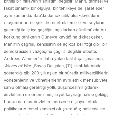
bitmiş bir hikâyenin anlatımı değildir. Mann, tarihsel ve
fakat dinamik bir olguya, bir tehlikeye de işaret eder
aynı zamanda. Batı’da demokratik ulus-devletlerin
oluşumunun ne şekilde bir etnik temizlik ve soykırım
geleneği ile iç içe geçtiğini açıklarken günümüzde bu
korkunç tehlikenin Güney’e kaydığına dikkat çeker.
Mann’ın çağrısı, kendisinin de açıkça belirttiği gibi, bir
demokrasiden vazgeçme çağrısı değildir elbette.
Andreas Wimmer’in daha yakın tarihli çalışmasında,
Waves of War
[Savaş Dalgaları]
[11] isimli kitabında
gösterdiği gibi 200 yılı aşkın bir süredir milliyetçiliklerin,
yönetenlerin ve yönetilenlerin aynı etnik mensubiyete
sahip olması gerektiği yollu düşüncesinin giderek
devletlerin en önemli meşruiyet kaynağı hâline geldiği;
bunun da ulus-devletler içerisinde dışlayıcı etnik
politikaların temel zeminini oluşturduğu; neticede ise