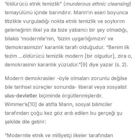
“öldürücü etnik temizlik” (
murderous ethnic cleansing
)
temayülünü içinde barındırır. Mann’ın eseri boyunca
titizlikle vurguladığı nokta etnik temizlik ve soykırım
geleneğinin ilkel ya da bize yabancı bir şey olmadığı,
bilakis ‘modernite’nin, ‘bizim uygarlığımızın’ ve
‘demokrasimizin’ karanlık tarafı olduğudur. “Benim ilk
tezim …öldürücü temizlik modern [bir olgudur], zira o,
demokrasinin karanlık yüzüdür.”
[9] diye yazar (s. 2).
Modern demokrasiler -öyle olmaları zorunlu değilse
bile tarihsel süreçler sonunda- liberal veya sosyalist
ulus-devletler
biçiminde örgütlenmişlerdir.
Wimmer’e
[10] de atıfla Mann, sosyal bilimciler
tarafından çoğu kez göz ardı edilen bu gerçeği şu
şekilde dile getirir:
“Modernite etnik ve milliyetçi ilkeler tarafından