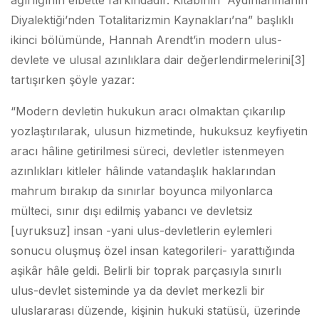
ağırlığının elbette farkındadır. Kitabının “Aydınlanmanın
Diyalektiği’nden Totalitarizmin Kaynakları’na” başlıklı
ikinci bölümünde, Hannah Arendt’in modern ulus-
devlete ve ulusal azınlıklara dair değerlendirmelerini
[3]
tartışırken şöyle yazar:
“Modern devletin hukukun aracı olmaktan çıkarılıp
yozlaştırılarak, ulusun hizmetinde, hukuksuz keyfiyetin
aracı hâline getirilmesi süreci, devletler istenmeyen
azınlıkları kitleler hâlinde vatandaşlık haklarından
mahrum bırakıp da sınırlar boyunca milyonlarca
mülteci, sınır dışı edilmiş yabancı ve devletsiz
[uyruksuz] insan -yani ulus-devletlerin eylemleri
sonucu oluşmuş özel insan kategorileri- yarattığında
aşikâr hâle geldi. Belirli bir toprak parçasıyla sınırlı
ulus-devlet sisteminde ya da devlet merkezli bir
uluslararası düzende, kişinin hukuki statüsü, üzerinde