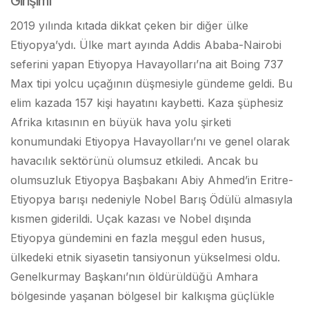
Girişimi
2019 yılında kıtada dikkat çeken bir diğer ülke
Etiyopya’ydı. Ülke mart ayında Addis Ababa-Nairobi
seferini yapan Etiyopya Havayolları’na ait Boing 737
Max tipi yolcu uçağının düşmesiyle gündeme geldi. Bu
elim kazada 157 kişi hayatını kaybetti. Kaza şüphesiz
Afrika kıtasının en büyük hava yolu şirketi
konumundaki Etiyopya Havayolları’nı ve genel olarak
havacılık sektörünü olumsuz etkiledi. Ancak bu
olumsuzluk Etiyopya Başbakanı Abiy Ahmed’in Eritre-
Etiyopya barışı nedeniyle Nobel Barış Ödülü almasıyla
kısmen giderildi. Uçak kazası ve Nobel dışında
Etiyopya gündemini en fazla meşgul eden husus,
ülkedeki etnik siyasetin tansiyonun yükselmesi oldu.
Genelkurmay Başkanı’nın öldürüldüğü Amhara
bölgesinde yaşanan bölgesel bir kalkışma güçlükle