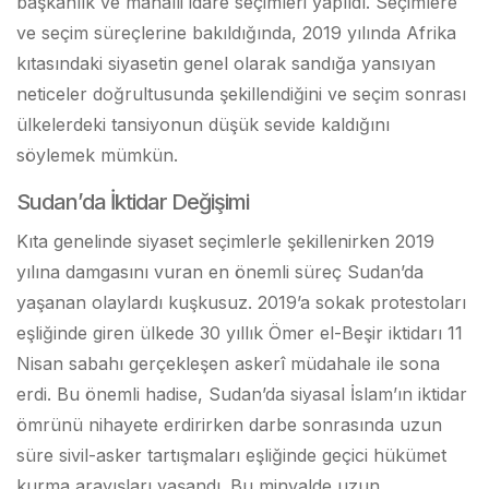
başkanlık ve mahalli idare seçimleri yapıldı. Seçimlere
ve seçim süreçlerine bakıldığında, 2019 yılında Afrika
kıtasındaki siyasetin genel olarak sandığa yansıyan
neticeler doğrultusunda şekillendiğini ve seçim sonrası
ülkelerdeki tansiyonun düşük sevide kaldığını
söylemek mümkün.
Sudan’da İktidar Değişimi
Kıta genelinde siyaset seçimlerle şekillenirken 2019
yılına damgasını vuran en önemli süreç Sudan’da
yaşanan olaylardı kuşkusuz. 2019’a sokak protestoları
eşliğinde giren ülkede 30 yıllık Ömer el-Beşir iktidarı 11
Nisan sabahı gerçekleşen askerî müdahale ile sona
erdi. Bu önemli hadise, Sudan’da siyasal İslam’ın iktidar
ömrünü nihayete erdirirken darbe sonrasında uzun
süre sivil-asker tartışmaları eşliğinde geçici hükümet
kurma arayışları yaşandı. Bu minvalde uzun