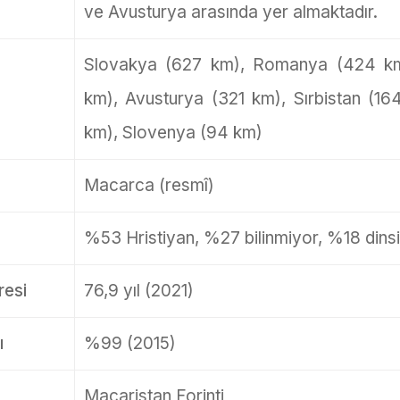
ve Avusturya arasında yer almaktadır.
Slovakya (627 km), Romanya (424 km)
km), Avusturya (321 km), Sırbistan (1
km), Slovenya (94 km)
Macarca (resmî)
%53 Hristiyan, %27 bilinmiyor, %18 dins
esi
76,9 yıl (2021)
ı
%99 (2015)
Macaristan Forinti