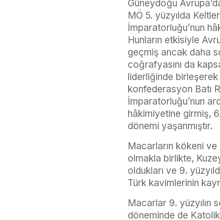
Güneydoğu Avrupa’dan 
MÖ 5. yüzyılda Keltler
İmparatorluğu’nun hâ
Hunların etkisiyle Avr
geçmiş ancak daha son
coğrafyasını da kapsa
liderliğinde birleşere
konfederasyon Batı R
İmparatorluğu’nun ardı
hâkimiyetine girmiş, 6.
dönemi yaşanmıştır.
Macarların kökeni ve 
olmakla birlikte, Kuz
oldukları ve 9. yüzyıl
Türk kavimlerinin kay
Macarlar 9. yüzyılın 
döneminde de Katolik H