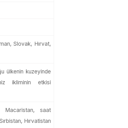
an, Slovak, Hırvat,
ğu ülkenin kuzeyinde
z ikliminin etkisi
n Macaristan, saat
rbistan, Hırvatistan