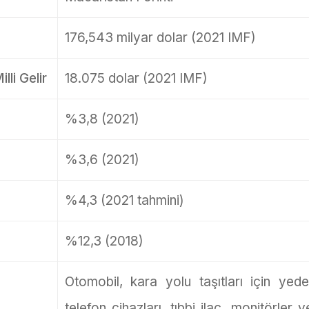
176,543 milyar dolar (2021 IMF)
lli Gelir
18.075 dolar (2021 IMF)
%3,8 (2021)
%3,6 (2021)
%4,3 (2021 tahmini)
%12,3 (2018)
Otomobil, kara yolu taşıtları için yede
telefon cihazları, tıbbi ilaç, monitörler v