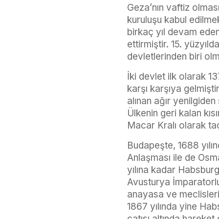
Geza’nın vaftiz olması
kuruluşu kabul edilme
birkaç yıl devam eden 
ettirmiştir. 15. yüzyı
devletlerinden biri ol
İki devlet ilk olarak 1
karşı karşıya gelmişt
alınan ağır yenilgiden
Ülkenin geri kalan kıs
Macar Kralı olarak taç
Budapeşte, 1688 yılın
Anlaşması ile de Osman
yılına kadar Habsbur
Avusturya İmparatorl
anayasa ve meclislerin
1867 yılında yine Habs
çatısı altında hareke