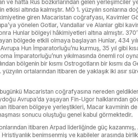
ve hatta Rus bozkırlarından gelen yerleşimciler ye
in etkisi altında kalmıştır. MÖ 1. yüzyılın sonlarına
kimiyetine giren Macaristan coğrafyası, Kavimler G
upa’ya yönelen Gotlar, Vandallar ve Alanlar gibi kavi
ra Hunlar bölgeyi hâkimiyetleri altına almıştır. 37
yan bölgede etkili olmaya başlayan Hunlar, 434 yılın
k Avrupa Hun İmparatorluğu’nu kurmuş, 35 yıl gibi kıs
oma İmparatorluğu’nun yıkılmasında önemli rol oyna
ndan bölgenin bir kısmı Ostrogotların bir kısmı da G
 yüzyılın ortalarından itibaren de yaklaşık iki asır sü
bugünkü Macaristan coğrafyasına nereden geldikleri
eydoğu Avrupa’da yaşayan Fin-Ugor halklarından göç
dan itibaren bölgeye yerleştikleri, Macar kavminin de
naşması sonucu oluştuğu genel kabul görmektedir.
sonlarından itibaren Arpad liderliğinde güç kazanmış,
ristiyanlık benimsenmiş ve kabileler arasında birlik