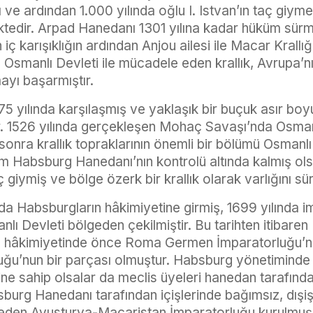
 ve ardından 1.000 yılında oğlu I. Istvan’ın taç giyme
ktedir. Arpad Hanedanı 1301 yılına kadar hüküm sürm
iç karışıklığın ardından Anjou ailesi ile Macar Krallığ
lda Osmanlı Devleti ile mücadele eden krallık, Avrupa’n
mayı başarmıştır.
375 yılında karşılaşmış ve yaklaşık bir buçuk asır boyu
ir. 1526 yılında gerçekleşen Mohaç Savaşı’nda Osmanl
 sonra krallık topraklarının önemli bir bölümü Osmanlı 
ım Habsburg Hanedanı’nın kontrolü altında kalmış olsa
 giymiş ve bölge özerk bir krallık olarak varlığını sü
da Habsburgların hâkimiyetine girmiş, 1699 yılında 
lı Devleti bölgeden çekilmiştir. Bu tarihten itibaren
g hâkimiyetinde önce Roma Germen İmparatorluğu’n
uğu’nun bir parçası olmuştur. Habsburg yönetiminde
e sahip olsalar da meclis üyeleri hanedan tarafından
burg Hanedanı tarafından içişlerinde bağımsız, dışiş
t eden Avusturya-Macaristan İmparatorluğu kurulmuş, 