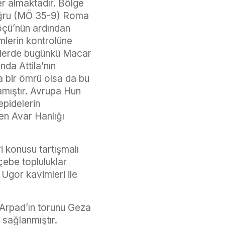
r almaktadır. Bölge
 doğru (MÖ 35-9) Roma
öçü’nün ardından
mlerin kontrolüne
0’lerde bugünkü Macar
da Attila’nın
a bir ömrü olsa da bu
mıştır. Avrupa Hun
epidelerin
ren Avar Hanlığı
 konusu tartışmalı
ebe topluluklar
 Ugor kavimleri ile
 Arpad’ın torunu Geza
 sağlanmıştır.