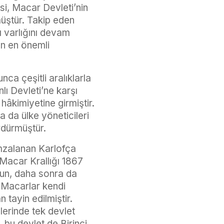
si, Macar Devleti’nin
üştür. Takip eden
ı varlığını devam
ın en önemli
nca çeşitli aralıklarla
ı Devleti’ne karşı
hâkimiyetine girmiştir.
 da ülke yöneticileri
rdürmüştür.
imzalanan Karlofça
 Macar Krallığı 1867
un, daha sonra da
 Macarlar kendi
 tayin edilmiştir.
lerinde tek devlet
bu devlet de Birinci