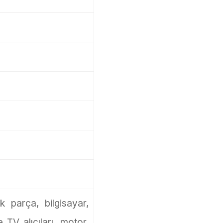
k parça, bilgisayar,
e TV alıcıları, motor,