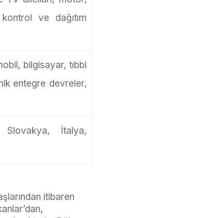
k kontrol ve dağıtım
bil, bilgisayar, tıbbi
onik entegre devreler,
Slovakya, İtalya,
aşlarından itibaren
kanlar’dan,