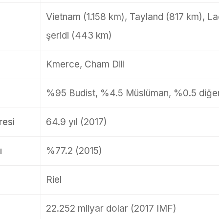
Vietnam (1.158 km), Tayland (817 km), La
şeridi (443 km)
Kmerce, Cham Dili
%95 Budist, %4.5 Müslüman, %0.5 diğe
esi
64.9 yıl (2017)
ı
%77.2 (2015)
Riel
22.252 milyar dolar (2017 IMF)