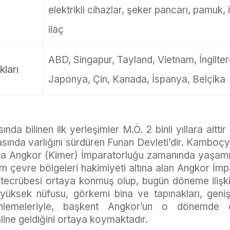
elektrikli cihazlar, şeker pancarı, pamuk,
ilaç
ABD, Singapur, Tayland, Vietnam, İngilte
kları
Japonya, Çin, Kanada, İspanya, Belçika
 bilinen ilk yerleşimler M.Ö. 2 binli yıllara aittir
asında varlığını sürdüren Funan Devleti’dir. Kamboçya t
nda Angkor (Kimer) İmparatorluğu zamanında yaşamı
m çevre bölgeleri hakimiyeti altına alan Angkor İm
tecrübesi ortaya konmuş olup, bugün döneme ilişki
 yüksek nüfusu, görkemi bina ve tapınakları, geni
enlemeleriyle, başkent Angkor’un o dönemde
line geldiğini ortaya koymaktadır.