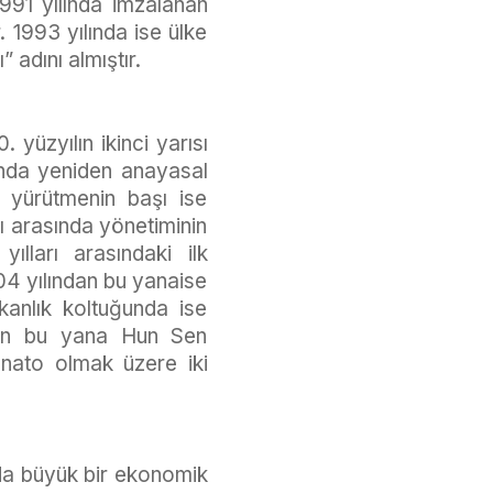
991 yılında imzalanan
 1993 yılında ise ülke
adını almıştır.
yüzyılın ikinci yarısı
lında yeniden anayasal
, yürütmenin başı ise
ı arasında yönetiminin
lları arasındaki ilk
04 yılından bu yanaise
anlık koltuğunda ise
ndan bu yana Hun Sen
enato olmak üzere iki
rda büyük bir ekonomik