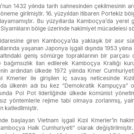
nun 1432 yılında tarih sahnesinden çekilmesinin a
 döneme girilmiştir. 16. yüzyıldan itibaren Portekiz b
kalayamamıştır. Bu yüzyıllarda Kamboçya’da yerel 
Siyamlıların bölge üzerinde hakimiyet mücadelesi s
 idaresine giren Kamboçya’da yaklaşık bir asır 
ıllarında yaşanan Japonya işgali dışında 1953 yılına
ı altındaki geniş sömürge topraklarının bir parças
 bağımsızlık ilan edilerek Kamboçya Krallığı kuru
benin ardından ülkede 1972 yılında Kmer Cumhuriyet
zıl Kmerler ile girişilen iç savaş neticesinde Kızı
lında ülkenin adı bu kez “Demokratik Kampuçya” ol
asında Pol Pot liderliğinde ülkede komünist yönet
z yöntemlerle rejime tabi olmaya zorlanmış, yalnı
 katledilmiştir.
nde başlayan Vietnam işgali Kızıl Kmerler’in haki
amboçya Halk Cumhuriyeti” olarak değiştirilmiştir. 