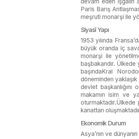
devam eden işgalin a
Paris Barış Antlaşmas
meşruti monarşi ile y
Siyasî Yapı
1953 yılında Fransa’d
büyük oranda iç savaş
monarşi ile yönetilm
başbakandır. Ülkede y
başındaKral Norodom
döneminden yaklaşık y
devlet başkanlığını
makamın isim ve yap
oturmaktadır.Ülkede 
kanattan oluşmaktadır
Ekonomik Durum
Asya’nın ve dünyanın 