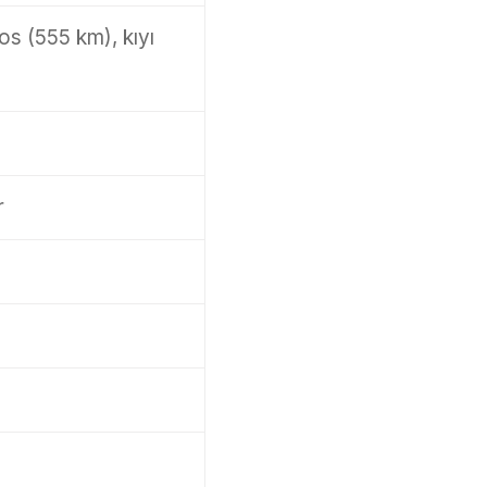
os (555 km), kıyı
r