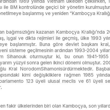
rdından 1989 yılında Vietnam ülkeden çekilirken, 1
ı ile BM kontrolünde geçici bir yönetim kurulmuştur.
önetilmeye başlanmış ve yeniden “Kamboçya Krallığı” 
an bağımsızlığını kazanan Kamboçya Krallığı’nda 20. 
, işgal ve dikta rejimleri ile geçmiş, ülke 1993 yı
eye başlanmıştır. Buna göre devlet başkanı kral
eni sisteme geçilmesinin ardından 1993-2004 yıllar
 Sihanouk oturmuştur ki, bu onun 1941-1955 yı
arım yüzyıl sonra gelen ikinci dönemi olmuştur. 20
 oğlu Kral NorodomSihamonisürdürmektedir. Başbak
ısındaki kimi değişikliklere rağmen 1985 yılı
parlamento 123 üyeli ulusal meclis ve 61 üyeli s
.
en fakir ülkelerinden biri olan Kamboçya, son yılla