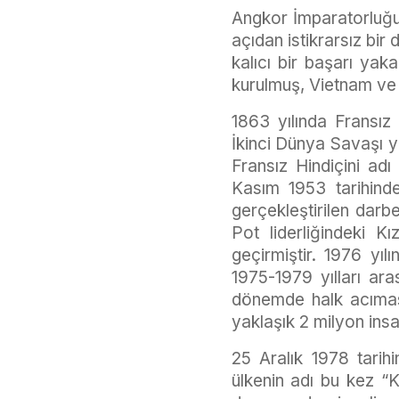
Angkor İmparatorluğu’
açıdan istikrarsız bir
kalıcı bir başarı ya
kurulmuş, Vietnam ve 
1863 yılında Fransız
İkinci Dünya Savaşı y
Fransız Hindiçini ad
Kasım 1953 tarihinde
gerçekleştirilen dar
Pot liderliğindeki Kı
geçirmiştir. 1976 yı
1975-1979 yılları ar
dönemde halk acıması
yaklaşık 2 milyon insan
25 Aralık 1978 tarihi
ülkenin adı bu kez “K