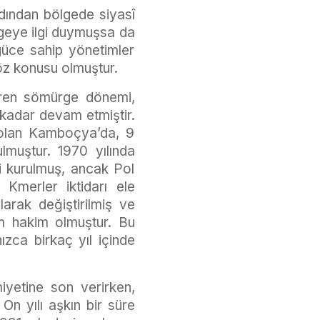
rdından bölgede siyasî
ölgeye ilgi duymuşsa da
güce sahip yönetimler
öz konusu olmuştur.
süren sömürge dönemi,
 kadar devam etmiştir.
ı olan Kamboçya’da, 9
lmuştur. 1970 yılında
i kurulmuş, ancak Pol
l Kmerler iktidarı ele
arak değiştirilmiş ve
im hakim olmuştur. Bu
zca birkaç yıl içinde
miyetine son verirken,
On yılı aşkın bir süre