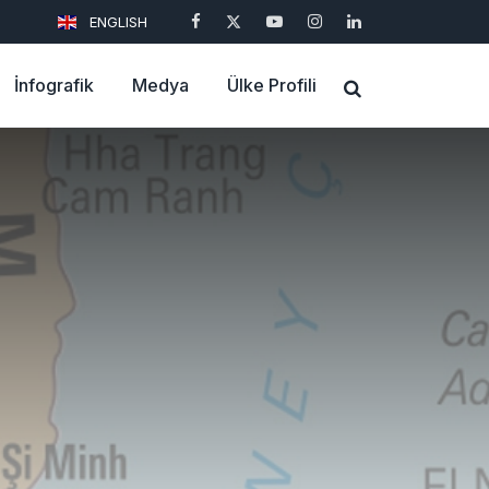
ENGLISH
İnfografik
Medya
Ülke Profili