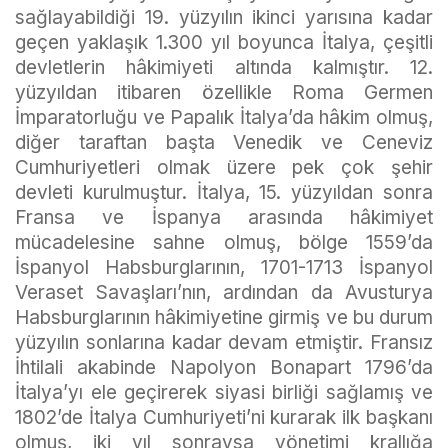
sağlayabildiği 19. yüzyılın ikinci yarısına kadar
geçen yaklaşık 1.300 yıl boyunca İtalya, çeşitli
devletlerin hâkimiyeti altında kalmıştır. 12.
yüzyıldan itibaren özellikle Roma Germen
İmparatorluğu ve Papalık İtalya’da hâkim olmuş,
diğer taraftan başta Venedik ve Ceneviz
Cumhuriyetleri olmak üzere pek çok şehir
devleti kurulmuştur. İtalya, 15. yüzyıldan sonra
Fransa ve İspanya arasında hâkimiyet
mücadelesine sahne olmuş, bölge 1559’da
İspanyol Habsburglarının, 1701-1713 İspanyol
Veraset Savaşları’nın, ardından da Avusturya
Habsburglarının hâkimiyetine girmiş ve bu durum
yüzyılın sonlarına kadar devam etmiştir. Fransız
İhtilali akabinde Napolyon Bonapart 1796’da
İtalya’yı ele geçirerek siyasi birliği sağlamış ve
1802’de İtalya Cumhuriyeti’ni kurarak ilk başkanı
olmuş, iki yıl sonraysa yönetimi krallığa