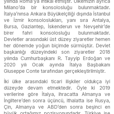
yılında Roma’ya intikal etmiştir. Ülkemizin ayrıca
Milano’da bir konsolosluğu bulunmaktadır.
İtalya’nınsa Ankara Büyükelçiliği dışında İstanbul
ve İzmir konsoloslukları, yanı sıra Antalya,
Bursa, Gaziantep, İskenderun ve Nevşehir’de
birer fahri konsolosluğu bulunmaktadır.
Devletler arasındaki üst düzey ziyaretler hemen
her dönemde yoğun biçimde sürmüştür. Devlet
başkanlığı düzeyindeki son ziyaretler 2018
yılında Cumhurbaşkanı R. Tayyip Erdoğan ve
2020 yılı Ocak ayında İtalya Başbakanı
Giuseppe Conte tarafından gerçekleştirilmiştir.
İki ülke arasındaki ticari ilişkiler oldukça iyi
düzeyde devam etmektedir. Öyle ki 2019
verilerine göre İtalya, ihracatta Almanya ve
İngiltere’den sonra üçüncü, ithalatta ise Rusya,
Çin, Almanya ve ABD’den sonra beşinci en
büyük ortağımız pozisyonundadır. Türkiye ise