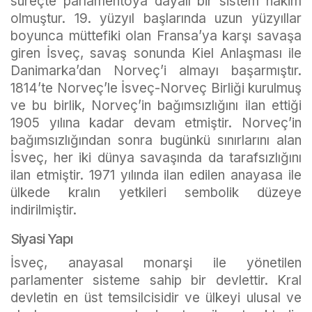
süreçte parlamentoya dayalı bir sistem hâkim
olmuştur. 19. yüzyıl başlarında uzun yüzyıllar
boyunca müttefiki olan Fransa’ya karşı savaşa
giren İsveç, savaş sonunda Kiel Anlaşması ile
Danimarka’dan Norveç’i almayı başarmıştır.
1814’te Norveç’le İsveç-Norveç Birliği kurulmuş
ve bu birlik, Norveç’in bağımsızlığını ilan ettiği
1905 yılına kadar devam etmiştir. Norveç’in
bağımsızlığından sonra bugünkü sınırlarını alan
İsveç, her iki dünya savaşında da tarafsızlığını
ilan etmiştir. 1971 yılında ilan edilen anayasa ile
ülkede kralın yetkileri sembolik düzeye
indirilmiştir.
Siyasi Yapı
İsveç, anayasal monarşi ile yönetilen
parlamenter sisteme sahip bir devlettir. Kral
devletin en üst temsilcisidir ve ülkeyi ulusal ve