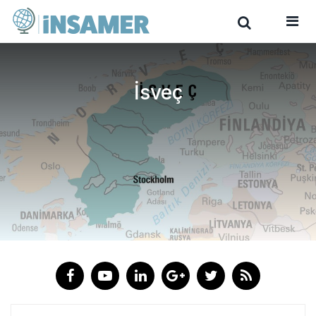
İsveç