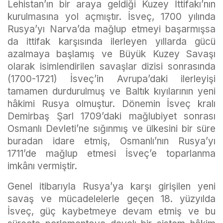
Lehistan’ın bir araya geldiği Kuzey İttifakı’nın
kurulmasına yol açmıştır. İsveç, 1700 yılında
Rusya’yı Narva’da mağlup etmeyi başarmışsa
da ittifak karşısında ilerleyen yıllarda gücü
azalmaya başlamış ve Büyük Kuzey Savaşı
olarak isimlendirilen savaşlar dizisi sonrasında
(1700-1721) İsveç’in Avrupa’daki ilerleyişi
tamamen durdurulmuş ve Baltık kıyılarının yeni
hâkimi Rusya olmuştur. Dönemin İsveç kralı
Demirbaş Şarl 1709’daki mağlubiyet sonrası
Osmanlı Devleti’ne sığınmış ve ülkesini bir süre
buradan idare etmiş, Osmanlı’nın Rusya’yı
1711’de mağlup etmesi İsveç’e toparlanma
imkânı vermiştir.
Genel itibarıyla Rusya’ya karşı girişilen yeni
savaş ve mücadelelerle geçen 18. yüzyılda
İsveç, güç kaybetmeye devam etmiş ve bu