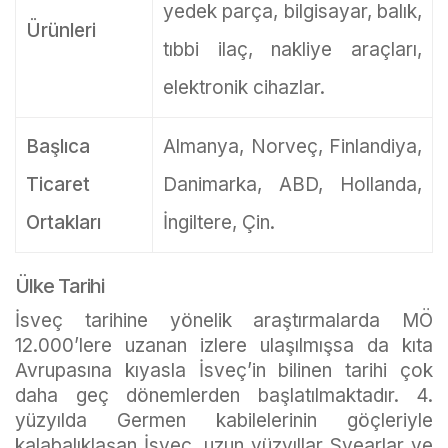
yedek parça, bilgisayar, balık,
Ürünleri
tıbbi ilaç, nakliye araçları,
elektronik cihazlar.
Başlıca
Almanya, Norveç, Finlandiya,
Ticaret
Danimarka, ABD, Hollanda,
Ortakları
İngiltere, Çin.
Ülke Tarihi
İsveç tarihine yönelik araştırmalarda MÖ
12.000’lere uzanan izlere ulaşılmışsa da kıta
Avrupasına kıyasla İsveç’in bilinen tarihi çok
daha geç dönemlerden başlatılmaktadır. 4.
yüzyılda Germen kabilelerinin göçleriyle
kalabalıklaşan İsveç, uzun yüzyıllar Svearlar ve