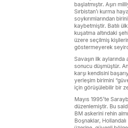
başlatmıştır. Aşırı mi
Sırbistan’ı kurma haya
soykırımlarından biri
kaybetmiştir. Batılı ü
kuşatma altındaki şeh
üzere seçilmiş kişile
göstermeyerek seyirci
Savaşın ilk aylarında
sonucu düşmüştür. Anca
karşı kendisini başar
yerleşim birimini “güve
için görüşülebilir bir
Mayıs 1995’te Saraybo
düzenlemiştir. Bu sald
BM askerini rehin alm
Boşnaklar, Hollandalı 
üzerine, güvenli bölge 