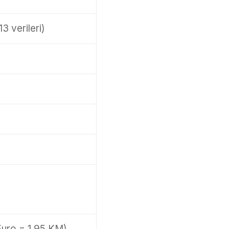
 verileri)
 Euro = 1.95 KM)