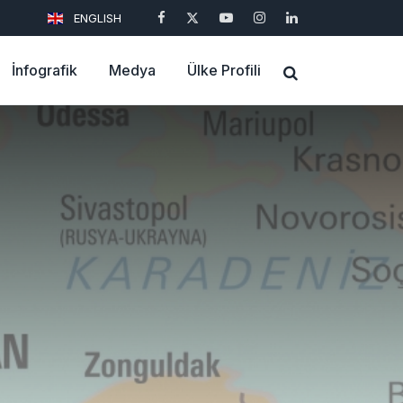
ENGLISH
İnfografik
Medya
Ülke Profili