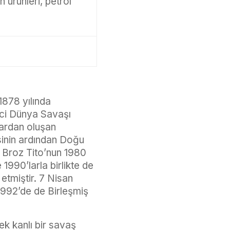
 ürünleri, petrol
1878 yılında
nci Dünya Savaşı
lardan oluşan
esinin ardından Doğu
 Broz Tito’nun 1980
990’larla birlikte de
etmiştir. 7 Nisan
1992’de de Birleşmiş
ek kanlı bir savaş