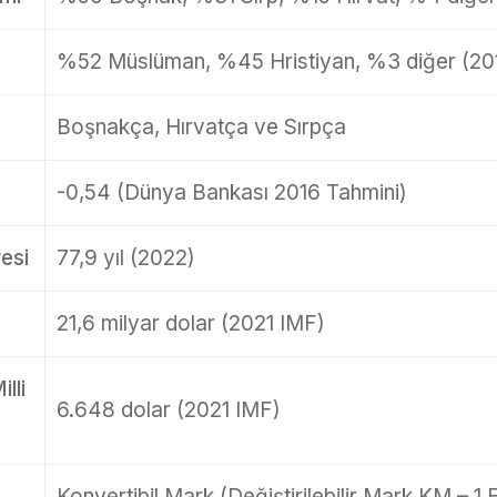
%52 Müslüman, %45 Hristiyan, %3 diğer (2013
Boşnakça, Hırvatça ve Sırpça
-0,54 (Dünya Bankası 2016 Tahmini)
esi
77,9 yıl (2022)
21,6 milyar dolar (2021 IMF)
lli
6.648 dolar (2021 IMF)
Konvertibil Mark (Değiştirilebilir Mark KM – 1