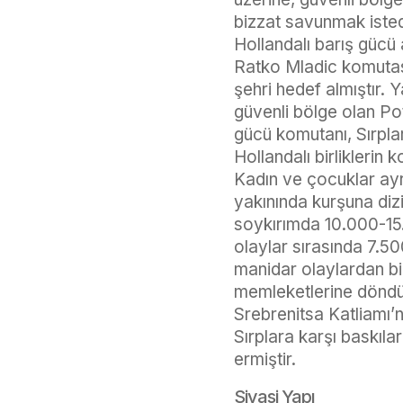
bizzat savunmak istedi
Hollandalı barış gücü 
Ratko Mladic komutası
şehri hedef almıştır. 
güvenli bölge olan Pot
gücü komutanı, Sırpla
Hollandalı birliklerin 
Kadın ve çocuklar ayrı
yakınında kurşuna diz
soykırımda 10.000-15.0
olaylar sırasında 7.5
manidar olaylardan bir
memleketlerine döndük
Srebrenitsa Katliamı’
Sırplara karşı baskıla
ermiştir.
Siyasi Yapı