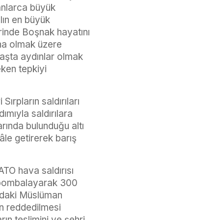
tanlarca büyük
ılın en büyük
erinde Boşnak hayatını
sna olmak üzere
başta aydınlar olmak
ken tepkiyi
rpların saldırıları
ımıyla saldırılara
rında bulunduğu altı
hâle getirerek barış
TO hava saldırısı
yi bombalayarak 300
a’daki Müslüman
in reddedilmesi
rın teslimini ve şehri