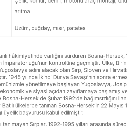
Çelik, kömür, demir, motorlu araç montajı, tütün
arıtma
Üzüm, buğday, mısır, patates
lı hâkimiyetinde varlığını sürdüren Bosna-Hersek, 
İmparatorluğu’nun kontrolüne geçmiştir. Ülke, Biri
goslavya adını alacak olan Sırp, Sloven ve Hırvat
ştır. 1945 yılında İkinci Dünya Savaşı’nın sonra erm
komünizmle yönetilmeye başlayan Yugoslavya, Josip
 ekonomik ve siyasi açıdan zayıflamaya başlamış ve 1
e Bosna-Hersek de Şubat 1992’de bağımsızlığını ilan 
Batılı ülkelerce tanınan Bosna-Hersek’in 22 Mayıs 
ı üyelik başvurusu kabul edilmiştir.
ı tanımayan Sırplar, 1992-1995 yılları arasında sürec