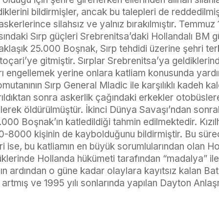
klerini bildirmişler, ancak bu talepleri de reddedilmiş
askerlerince silahsız ve yalnız bırakılmıştır. Temmuz
ndaki Sırp güçleri Srebrenitsa’daki Hollandalı BM g
Yaklaşık 25.000 Boşnak, Sırp tehdidi üzerine şehri te
oçari’ye gitmiştir. Sırplar Srebrenitsa’ya geldiklerin
rı engellemek yerine onlara katliam konusunda yardı
komutanının Sırp General Mladic ile karşılıklı kadeh kal
ldıktan sonra askerlik çağındaki erkekler otobüslere
ilerek öldürülmüştür. İkinci Dünya Savaşı’ndan sonra
00 Boşnak’ın katledildiği tahmin edilmektedir. Kızılha
00-8000 kişinin de kaybolduğunu bildirmiştir. Bu sür
i ise, bu katliamın en büyük sorumlularından olan Holl
lerinde Hollanda hükümeti tarafından “madalya” ile ö
nın ardından o güne kadar olaylara kayıtsız kalan B
r artmış ve 1995 yılı sonlarında yapılan Dayton Anla