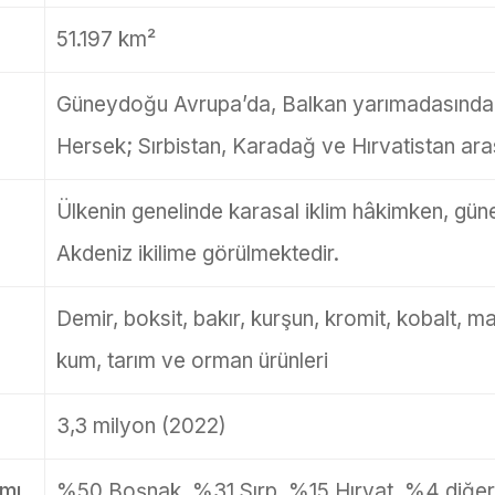
51.197 km²
Güneydoğu Avrupa’da, Balkan yarımadasında
Hersek; Sırbistan, Karadağ ve Hırvatistan ara
Ülkenin genelinde karasal iklim hâkimken, gün
Akdeniz ikilime görülmektedir.
Demir, boksit, bakır, kurşun, kromit, kobalt, ma
kum, tarım ve orman ürünleri
3,3 milyon (2022)
ımı
%50 Boşnak, %31 Sırp, %15 Hırvat, %4 diğer