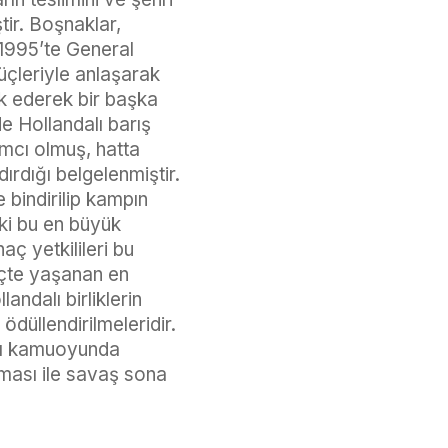
tir. Boşnaklar,
 1995’te General
üçleriyle anlaşarak
rk ederek bir başka
de Hollandalı barış
mcı olmuş, hatta
dırdığı belgelenmiştir.
 bindirilip kampın
ki bu en büyük
ç yetkilileri bu
eçte yaşanan en
andalı birliklerin
düllendirilmeleridir.
atı kamuoyunda
şması ile savaş sona