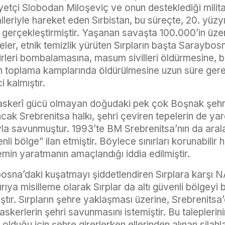
lliyetçi Slobodan Miloşeviç ve onun desteklediği mili
lleriyle hareket eden Sırbistan, bu süreçte, 20. yüzy
ni gerçekleştirmiştir. Yaşanan savaşta 100.000’in üz
lkeler, etnik temizlik yürüten Sırpların başta Saraybo
irleri bombalamasına, masum sivilleri öldürmesine, 
rin toplama kamplarında öldürülmesine uzun süre gere
 kalmıştır.
 askerî gücü olmayan doğudaki pek çok Boşnak şehri Sı
k Srebrenitsa halkı, şehri çeviren tepelerin de yard
ıyla savunmuştur. 1993’te BM Srebrenitsa’nın da arala
nli bölge” ilan etmiştir. Böylece sınırları korunabilir 
 zemin yaratmanın amaçlandığı iddia edilmiştir.
sna’daki kuşatmayı şiddetlendiren Sırplara karşı NA
ırıya misilleme olarak Sırplar da altı güvenli bölge
ıştır. Sırpların şehre yaklaşması üzerine, Srebrenits
askerlerin şehri savunmasını istemiştir. Bu taleplerin
olduğu için şehre girerlerken ellerinden alınan silahla