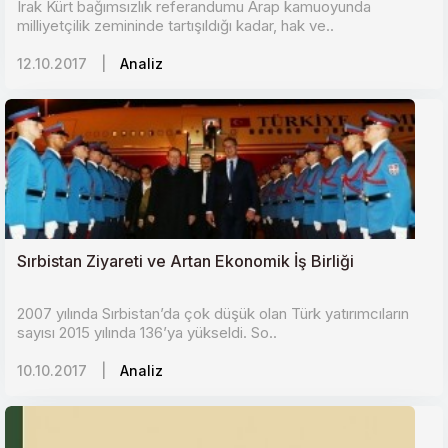
Irak Kürt bağımsızlık referandumu Arap kamuoyunda
milliyetçilik zemininde tartışıldığı kadar, hak ve..
12.10.2017
|
Analiz
Sırbistan Ziyareti ve Artan Ekonomik İş Birliği
2007 yılında Sırbistan’da çok düşük olan Türk yatırımcıların
sayısı 2015 yılında 136’ya yükseldi. So..
10.10.2017
|
Analiz