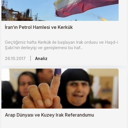
İran’ın Petrol Hamlesi ve Kerkük
Geçtiğimiz hafta Kerkük ile başlayan Irak ordusu ve Haşd-i
Şabi’nin ilerleyişi ve genişlemesi bu haf..
26.10.2017
|
Analiz
Arap Dünyası ve Kuzey Irak Referandumu