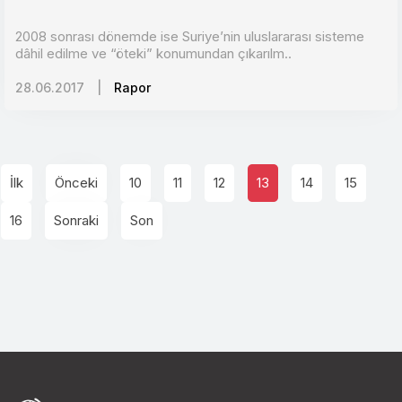
2008 sonrası dönemde ise Suriye’nin uluslararası sisteme
dâhil edilme ve “öteki” konumundan çıkarılm..
28.06.2017
|
Rapor
İlk
Önceki
10
11
12
13
14
15
16
Sonraki
Son