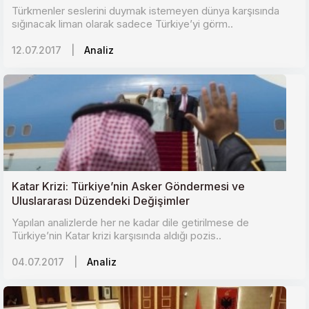
Türkmenler seslerini duymak istemeyen dünya karşısında
sığınacak liman olarak sadece Türkiye’yi görm..
12.07.2017
|
Analiz
Katar Krizi: Türkiye’nin Asker Göndermesi ve
Uluslararası Düzendeki Değişimler
Yapılan analizlerde her ne kadar dile getirilmese de
Türkiye’nin Katar krizi karşısında aldığı pozis..
04.07.2017
|
Analiz