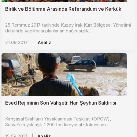
Birlik ve Bölünme Arasında Referandum ve Kerkük
25 Temmuz 2017 tarihinde Kuzey Irak Kürt Bölgesel Yönetimi
dahilinde yapılması planlanan bağımsızlık..
21.09.2017
|
Analiz
Esed Rejiminin Son Vahşeti: Han Şeyhun Saldırısı
Kimyasal Silahların Yasaklanması Teşkilatı (OPCW),
Suriye’nin yaklaşık 1.200 ton kimyasal stokunu im..
15.09.2017
|
Analiz