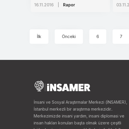
16.11.2016
|
Rapor
03.11.
İlk
Önceki
6
7
İnsani ve Sosyal Araştırmalar Merkezi (İNSAMER),
İstanbul merkezli bir araştırma merkezidir..
Merkezimizde insani yardım, insani diplomasi ve
insan hakları konuları başta olmak üzere çeşitli