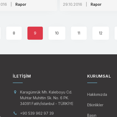
2016
|
Rapor
29.10.2016
|
Rapor
8
9
10
11
12
İLETIŞIM
KURUMSAL
Karagümrük Mh. Kaleboyu Cd.
Hakkımızda
Muhtar Muhittin Sk. No. 6 PK.
34091 Fatih/İstanbul - TÜRKİYE
Etkinlikler
+90 539 962 97 39
Basın