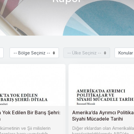
a Yok Edilen Bir Barış Şehri:
Amerika’da Ayrımcı Politika
a
Siyahi Mücadele Tarihi
kümetinin ve Şii milislerin
Diğer ırklardan olan Amerikalıla
Araplara karşı uyguladığı
karşılaştırıldıklarında ABD’de