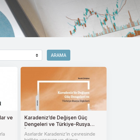
ARAMA
lar ve
Karadeniz’de Değişen Güç
Dengeleri ve Türkiye-Rusya
İlişkileri
rla
Asırlardır Karadeniz’in çevresinde
birlikte yaşayan ve dünya