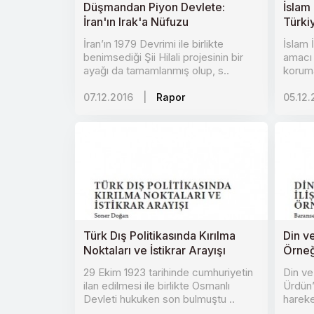
Düşmandan Piyon Devlete:
İslam 
İran'ın Irak'a Nüfuzu
Türki
İran’ın 1979 Devrimi ile birlikte
İslam İ
benimsediği Şii Hilali projesinin bir
amacı 
ayağı da tamamlanmış olup, s..
koruma
07.12.2016
|
Rapor
05.12.
Türk Dış Politikasında Kırılma
Din ve
Noktaları ve İstikrar Arayışı
Örneğ
29 Ekim 1923 tarihinde cumhuriyetin
Din ve
ilan edilmesi ile birlikte Osmanlı
Ürdün
Devleti hukuken son bulmuştu ..
hareke