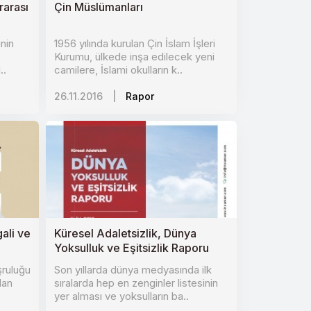
rarası
Çin Müslümanları
nin
1956 yılında kurulan Çin İslam İşleri
Kurumu, ülkede inşa edilecek yeni
..
camilere, İslami okulların k..
26.11.2016
|
Rapor
gali ve
Küresel Adaletsizlik, Dünya
Yoksulluk ve Eşitsizlik Raporu
şruluğu
Son yıllarda dünya medyasında ilk
dan
sıralarda hep en zenginler listesinin
yer alması ve yoksulların ba..