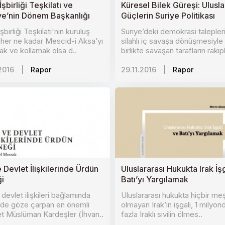
İşbirliği Teşkilatı ve
Küresel Bilek Güreşi: Ulusla
ye’nin Dönem Başkanlığı
Güçlerin Suriye Politikası
şbirliği Teşkilatı'nın kuruluş
Suriye’deki demokrasi talepleri
her ne kadar Mescid-i Aksa’yı
silahlı iç savaşa dönüşmesiyle
k ve kollamak olsa d..
birlikte savaşan tarafların rakipl
2016
|
Rapor
29.11.2016
|
Rapor
 Devlet İlişkilerinde Ürdün
Uluslararası Hukukta Irak İş
i
Batı’yı Yargılamak
 devlet ilişkileri bağlamında
Uluslararası hukukta hiçbir me
’de göze çarpan en önemli
olmayan Irak’ın işgali, 1 milyon
t Müslüman Kardeşler (İhvan..
fazla Iraklı sivilin ölmes..