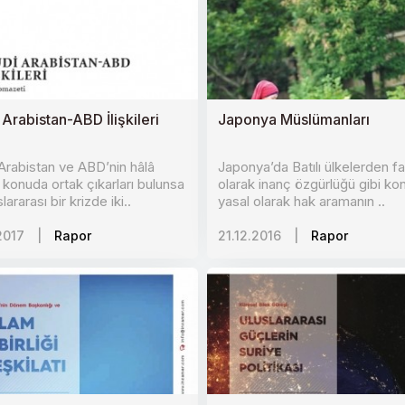
 Arabistan-ABD İlişkileri
Japonya Müslümanları
Arabistan ve ABD’nin hâlâ
Japonya’da Batılı ülkelerden far
 konuda ortak çıkarları bulunsa
olarak inanç özgürlüğü gibi ko
lararası bir krizde iki..
yasal olarak hak aramanın ..
2017
|
Rapor
21.12.2016
|
Rapor