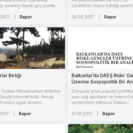
 esasına dayalı göç politik..
siyahilerin maruz kaldığı ayrımc
.2017
|
Rapor
02.02.2017
|
Rapor
ar Birliği
Balkanlar’da DAEŞ Riski: G
Üzerine Sosyopolitik Bir An
Adaları Müslümanları dinlerine
Dünyada artan popülist politikal
klarıyla bilinmektedir. Ancak
aşırı sağ akımların ve İslamofo
Fransız işgali dönem..
söylemlerin bilhassa Balkan..
.2017
|
Rapor
21.01.2017
|
Rapor