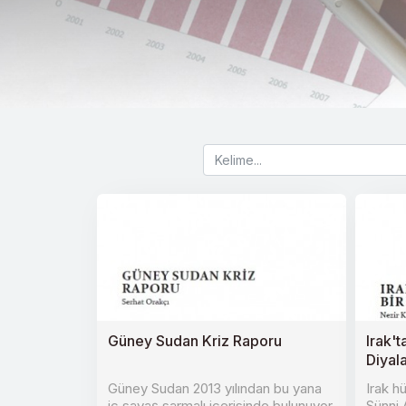
Güney Sudan Kriz Raporu
Irak't
Diyal
Güney Sudan 2013 yılından bu yana
Irak hü
iç savaş sarmalı içerisinde bulunuyor.
Sünni 