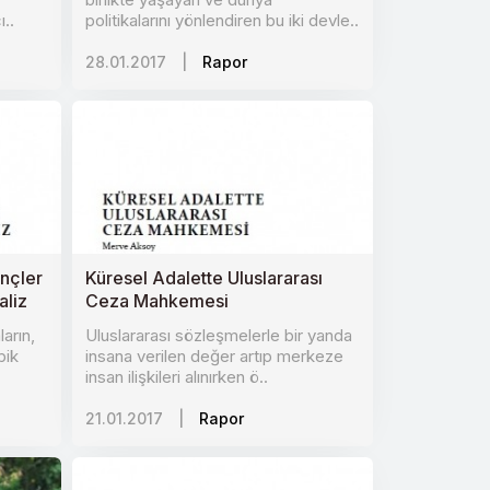
ı..
politikalarını yönlendiren bu iki devle..
28.01.2017
|
Rapor
ençler
Küresel Adalette Uluslararası
aliz
Ceza Mahkemesi
arın,
Uluslararası sözleşmelerle bir yanda
bik
insana verilen değer artıp merkeze
insan ilişkileri alınırken ö..
21.01.2017
|
Rapor