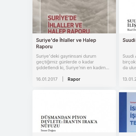
Suriye'de İhlaller ve Halep
Suudi
Raporu
Suriye'deki gayriinsani durum
Suudi 
geçtiğimiz günlerde o kadar
birçok
şiddetlendi ki, Suriye’nin en kadim
da ulus
şehirl..
16.01.2017
|
Rapor
13.01.