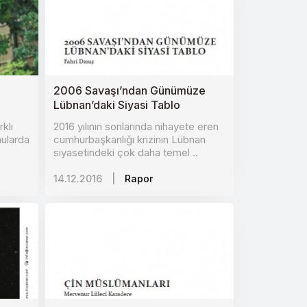
2006 Savaşı’ndan Günümüze
Lübnan’daki Siyasi Tablo
klı
2016 yılının sonlarında nihayete eren
nularda
cumhurbaşkanlığı krizinin Lübnan
siyasetindeki çok daha temel ..
14.12.2016
|
Rapor