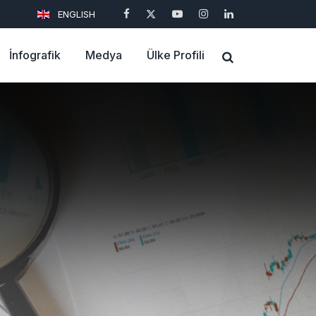
ENGLISH
İnfografik
Medya
Ülke Profili