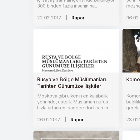
300 binden fazla insanın ha..
mezhep
22.02.2017
|
Rapor
06.02
Rusya ve Bölge Müslümanları:
Komorl
Tarihten Günümüze İlişkiler
Moskova gibi ülkenin en kalabalık
Komor 
şehrinde, üstelik Müslüman nüfus
bağlılı
hızla artarken, sadece dört camin..
gerek 
26.01.2017
|
Rapor
23.01