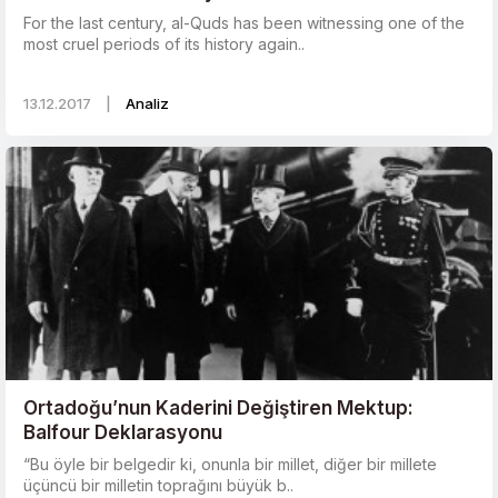
For the last century, al-Quds has been witnessing one of the
most cruel periods of its history again..
13.12.2017
|
Analiz
Ortadoğu’nun Kaderini Değiştiren Mektup:
Balfour Deklarasyonu
“Bu öyle bir belgedir ki, onunla bir millet, diğer bir millete
üçüncü bir milletin toprağını büyük b..