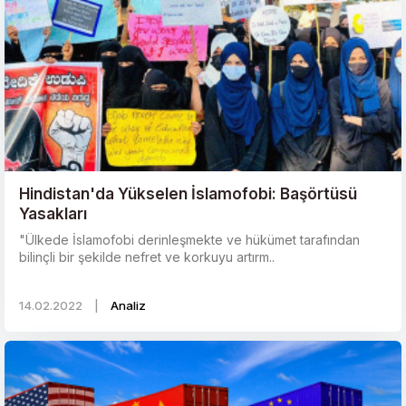
Hindistan'da Yükselen İslamofobi: Başörtüsü
Yasakları
"Ülkede İslamofobi derinleşmekte ve hükümet tarafından
bilinçli bir şekilde nefret ve korkuyu artırm..
14.02.2022
|
Analiz