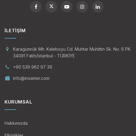
İLETIŞIM
Karagümrük Mh. Kaleboyu Cd. Muhtar Muhittin Sk. No. 6 PK.
34091 Fatih/İstanbul - TÜRKİYE
+90 539 962 97 39
info@insamer.com
KURUMSAL
Hakkımızda
Etkinlikler