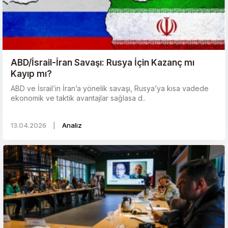
ABD/İsrail-İran Savaşı: Rusya İçin Kazanç mı
Kayıp mı?
ABD ve İsrail’in İran’a yönelik savaşı, Rusya’ya kısa vadede
ekonomik ve taktik avantajlar sağlasa d..
13.04.2026
|
Analiz