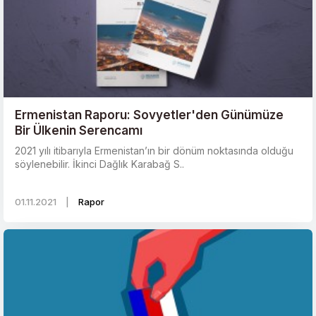
Ermenistan Raporu: Sovyetler'den Günümüze
Bir Ülkenin Serencamı
2021 yılı itibarıyla Ermenistan’ın bir dönüm noktasında olduğu
söylenebilir. İkinci Dağlık Karabağ S..
01.11.2021
|
Rapor