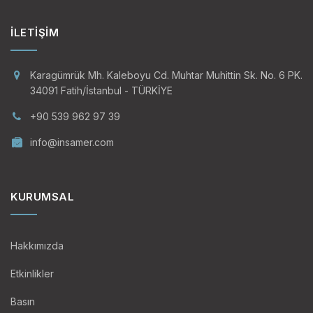
İLETIŞIM
Karagümrük Mh. Kaleboyu Cd. Muhtar Muhittin Sk. No. 6 PK.
34091 Fatih/İstanbul - TÜRKİYE
+90 539 962 97 39
info@insamer.com
KURUMSAL
Hakkımızda
Etkinlikler
Basın